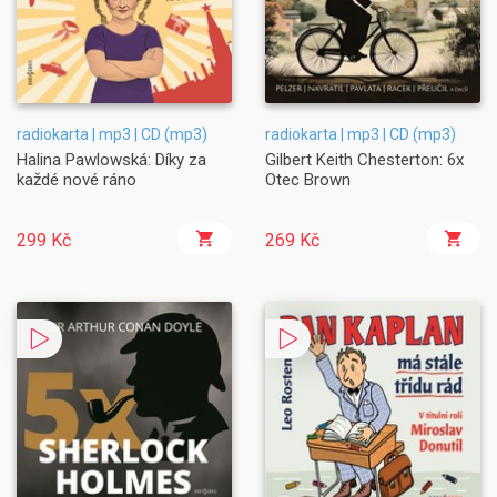
radiokarta | mp3 | CD (mp3)
radiokarta | mp3 | CD (mp3)
Halina Pawlowská: Díky za
Gilbert Keith Chesterton: 6x
každé nové ráno
Otec Brown
299 Kč
269 Kč