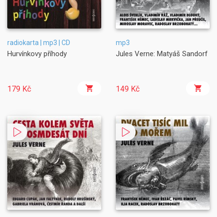
radiokarta | mp3 | CD
mp3
Hurvínkovy příhody
Jules Verne: Matyáš Sandorf
179 Kč
149 Kč