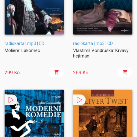
radiokarta | mp3 | CD
radiokarta | mp3 | CD
Molière: Lakomec
Vlastimil Vondruška: Krvavý
hejtman
299 Kč
269 Kč