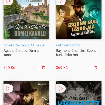
radiokarta | mp3 | CD (mp3)
radiokarta | mp3
Agatha Christie: Dům u
Raymond Chandler: Sbohem
kanálu
buď, lásko má
329 Kč
369 Kč