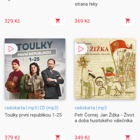
strana řeky
329 Kč
369 Kč
radiokarta | mp3 | CD (mp3)
radiokarta | mp3
Toulky první republikou 1-25
Petr Čornej: Jan Žižka - Život
a doba husitského válečníka
379 Kč
349 Kč