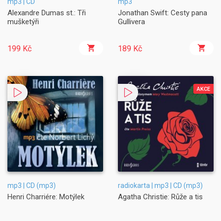
mp3 | CD
mp3
Alexandre Dumas st.: Tři
Jonathan Swift: Cesty pana
mušketýři
Gullivera
199 Kč
189 Kč
AKCE
mp3 | CD (mp3)
radiokarta | mp3 | CD (mp3)
Henri Charriére: Motýlek
Agatha Christie: Růže a tis