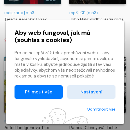
radiokarta | mp3
mp3 | CD (mp3)
Tereza Verecká: Lyžák
John Galsworthy: Sága rodu
Forsytů
Aby web fungoval, jak má
(souhlas s cookies)
249 Kč
249 Kč
Pro co nejlepší zážitek z procházení webu - aby
fungovalo vyhledávání, abychom si pamatovali, co
máte v košíku, abyste jednoduše zjistili stav vaší
objednávky, abychom vás neobtěžovali nevhodnou
reklamou a abyste se nemuseli pokaždé
přihlašovat.
Proto od vás potřebujeme souhlas se
Přijmout vše
Nastavení
zpracováním souborů cookies
, tj. malých souborů,
které se dočasně ukládají ve vašem prohlížeči.
Děkujeme, že nám ho dáte a pomůžete nám tak
Odmítnout vše
web zlepšovat.
radiokarta | mp3 | CD (mp3)
radiokarta | mp3
Astrid Lindgrenová: Pipi
Patricia Gibneyová: Tiché