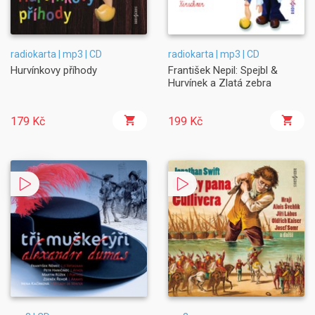
radiokarta | mp3 | CD
radiokarta | mp3 | CD
Hurvínkovy příhody
František Nepil: Spejbl &
Hurvínek a Zlatá zebra
179 Kč
199 Kč