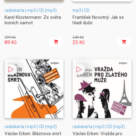
radiokarta | mp3 | CD (mp3)
mp3 | CD
Karel Klostermann: Ze světa
František Novotný: Jak se
lesních samot
hladí duše
299 Kč
249 Kč
89 Kč
25 Kč
radiokarta | mp3 | CD (mp3)
radiokarta | mp3 | CD (mp3)
Václav Erben: Bláznova smrt
Václav Erben: Vražda pro