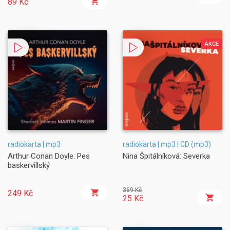
89 Kč
AKCE
radiokarta | mp3
radiokarta | mp3 | CD (mp3)
Arthur Conan Doyle: Pes
Nina Špitálníková: Severka
baskervillský
369 Kč
249 Kč
25 Kč