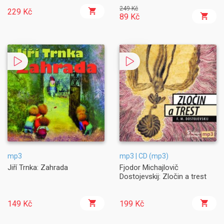
249 Kč
229 Kč
89 Kč
mp3
mp3 | CD (mp3)
Jiří Trnka: Zahrada
Fjodor Michajlovič
Dostojevskij: Zločin a trest
149 Kč
199 Kč