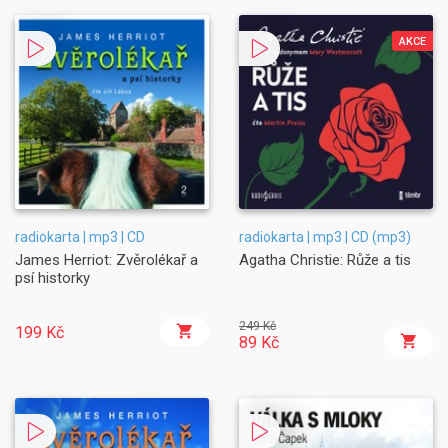
AKCE
radiokarta | mp3 | CD
radiokarta | mp3 | CD (mp3)
James Herriot: Zvěrolékař a
Agatha Christie: Růže a tis
psí historky
249 Kč
199 Kč
89 Kč