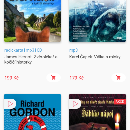
radiokarta | mp3 | CD
mp3
James Herriot: Zvěrolékař a
Karel Čapek: Válka s mloky
kočičí historky
199 Kč
179 Kč
AKCE