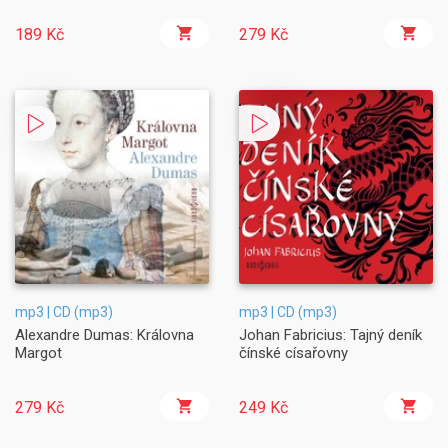
189 Kč
279 Kč
mp3 | CD (mp3)
mp3 | CD (mp3)
Alexandre Dumas: Královna
Johan Fabricius: Tajný deník
Margot
čínské císařovny
279 Kč
249 Kč