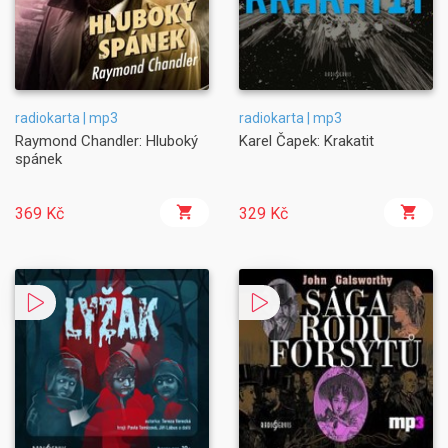
radiokarta | mp3
radiokarta | mp3
Raymond Chandler: Hluboký
Karel Čapek: Krakatit
spánek
369 Kč
329 Kč