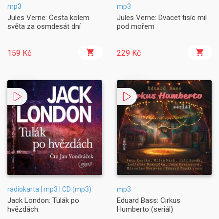
mp3
mp3
Jules Verne: Cesta kolem
Jules Verne: Dvacet tisíc mil
světa za osmdesát dní
pod mořem
159 Kč
229 Kč
radiokarta | mp3 | CD (mp3)
mp3
Jack London: Tulák po
Eduard Bass: Cirkus
hvězdách
Humberto (seriál)