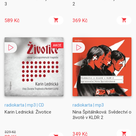
3
2
589 Kč
369 Kč
AKCE
radiokarta | mp3 | CD
radiokarta | mp3
Karin Lednická: Životice
Nina Špitálníková: Svědectví o
životě v KLDR 2
329 Kč
349 Kč