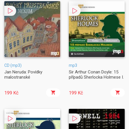
CD (mp3)
mp3
Jan Neruda: Povídky
Sir Arthur Conan Doyle: 15
malostranské
případů Sherlocka Holmese I.
199 Kč
199 Kč