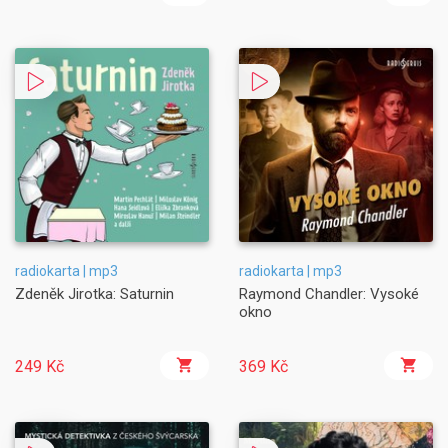
radiokarta | mp3
radiokarta | mp3
Zdeněk Jirotka: Saturnin
Raymond Chandler: Vysoké
okno
249 Kč
369 Kč