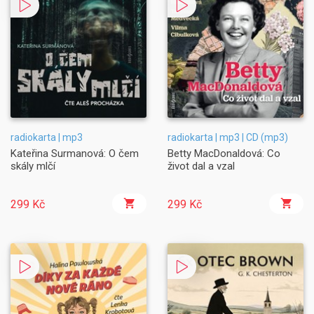
radiokarta | mp3
radiokarta | mp3 | CD (mp3)
Kateřina Surmanová: O čem
Betty MacDonaldová: Co
skály mlčí
život dal a vzal
299 Kč
299 Kč