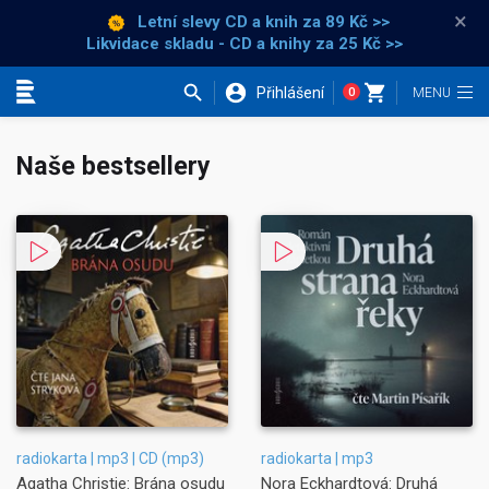
×
Letní slevy CD a knih
za 89 Kč >>
Likvidace skladu - CD a knihy za 25 Kč >>
Přihlášení
0
Kategorie
Naše bestsellery
radiokarta | mp3 | CD (mp3)
radiokarta | mp3
Agatha Christie: Brána osudu
Nora Eckhardtová: Druhá