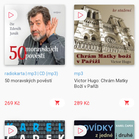
radiokarta | mp3 | CD (mp3)
mp3
50 moravských pověstí
Victor Hugo: Chrám Matky
Boží v Paříži
269 Kč
289 Kč