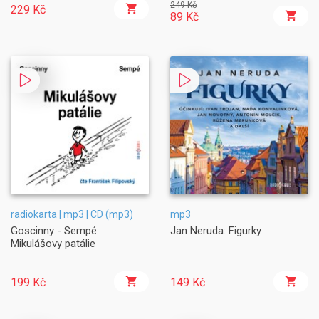
249 Kč
229 Kč
89 Kč
radiokarta | mp3 | CD (mp3)
mp3
Goscinny - Sempé:
Jan Neruda: Figurky
Mikulášovy patálie
199 Kč
149 Kč