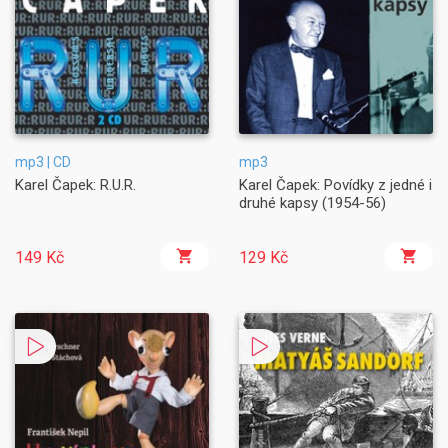
mp3 | CD
mp3
Karel Čapek: R.U.R.
Karel Čapek: Povídky z jedné i
druhé kapsy (1954-56)
149 Kč
129 Kč