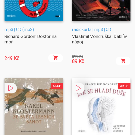
mp3 | CD (mp3)
radiokarta | mp3 | CD
Richard Gordon: Doktor na
Vlastimil Vondruška: Ďáblův
moři
nápoj
299 Kč
249 Kč
89 Kč
AKCE
AKCE