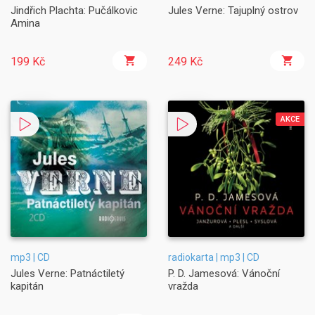
Jindřich Plachta: Pučálkovic
Jules Verne: Tajuplný ostrov
Amina
199 Kč
249 Kč
AKCE
mp3 | CD
radiokarta | mp3 | CD
Jules Verne: Patnáctiletý
P. D. Jamesová: Vánoční
kapitán
vražda