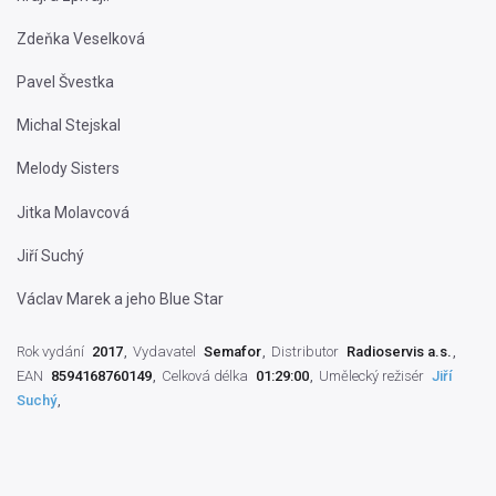
Zdeňka Veselková
Pavel Švestka
Michal Stejskal
Melody Sisters
Jitka Molavcová
Jiří Suchý
Václav Marek a jeho Blue Star
Rok vydání
2017
Vydavatel
Semafor
Distributor
Radioservis a.s.
EAN
8594168760149
Celková délka
01:29:00
Umělecký režisér
Jiří
Suchý