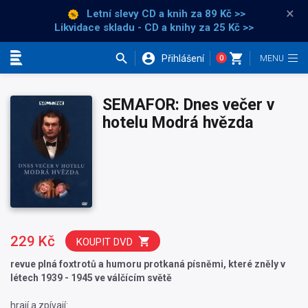
×
Letní slevy CD a knih
za 89 Kč >>
Likvidace skladu - CD a knihy za 25 Kč >>
Přihlášení
0
Kategorie
SEMAFOR: Dnes večer v
hotelu Modrá hvězda
229 Kč
KOUPIT DVD
revue plná foxtrotů a humoru protkaná písněmi, které zněly v
létech 1939 - 1945 ve válčícím světě
hrají a zpívají: