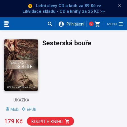
×
Letní slevy CD a knih
za 89 Kč >>
Likvidace skladu - CD a knihy za 25 Kč >>
Přihlášení
0
Kategorie
Sesterská bouře
UKÁZKA
Mobi
ePUB
179 Kč
KOUPIT E-KNIHU