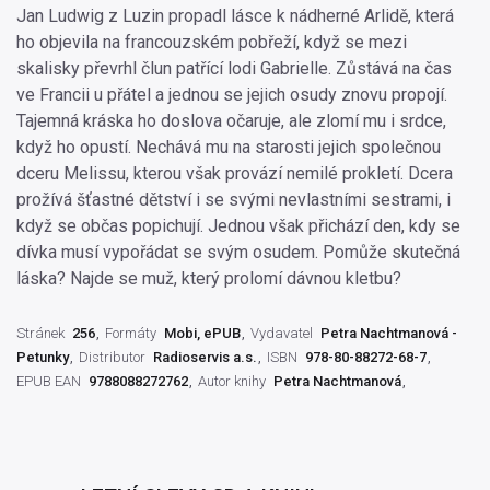
Jan Ludwig z Luzin propadl lásce k nádherné Arlidě, která
ho objevila na francouzském pobřeží, když se mezi
skalisky převrhl člun patřící lodi Gabrielle. Zůstává na čas
ve Francii u přátel a jednou se jejich osudy znovu propojí.
Tajemná kráska ho doslova očaruje, ale zlomí mu i srdce,
když ho opustí. Nechává mu na starosti jejich společnou
dceru Melissu, kterou však provází nemilé prokletí. Dcera
prožívá šťastné dětství i se svými nevlastními sestrami, i
když se občas popichují. Jednou však přichází den, kdy se
dívka musí vypořádat se svým osudem. Pomůže skutečná
láska? Najde se muž, který prolomí dávnou kletbu?
Stránek
256
Formáty
Mobi, ePUB
Vydavatel
Petra Nachtmanová -
Petunky
Distributor
Radioservis a.s.
ISBN
978-80-88272-68-7
EPUB EAN
9788088272762
Autor knihy
Petra Nachtmanová