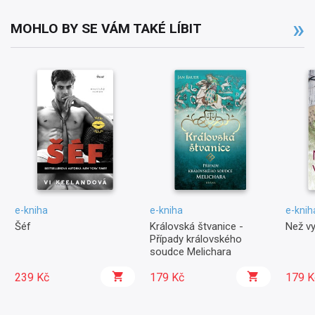
MOHLO BY SE VÁM TAKÉ LÍBIT
e-kniha
e-kniha
e-knih
Šéf
Královská štvanice -
Než v
Případy královského
soudce Melichara
239 Kč
179 Kč
179 K