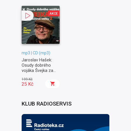
AKCE
mp3 | CD (mp3)
Jaroslav Hašek:
Osudy dobrého
vojáka Švejka za
světové války II. -
199 Kč
Na frontě
25 Kč
KLUB RADIOSERVIS