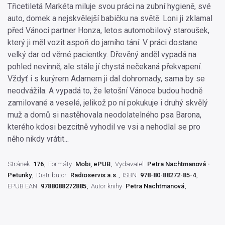
Třicetiletá Markéta miluje svou práci na zubní hygieně, své
auto, domek a nejskvělejší babičku na světě. Loni ji zklamal
před Vánoci partner Honza, letos automobilový staroušek,
který ji měl vozit aspoň do jarního tání. V práci dostane
velký dar od věrné pacientky. Dřevěný anděl vypadá na
pohled nevinně, ale stále jí chystá nečekaná překvapení.
Vždyť i s kurýrem Adamem ji dal dohromady, sama by se
neodvážila. A vypadá to, že letošní Vánoce budou hodně
zamilované a veselé, jelikož po ní pokukuje i druhý skvělý
muž a domů si nastěhovala neodolatelného psa Barona,
kterého kdosi bezcitně vyhodil ve vsi a nehodlal se pro
něho nikdy vrátit...
Stránek
176
Formáty
Mobi, ePUB
Vydavatel
Petra Nachtmanová -
Petunky
Distributor
Radioservis a.s.
ISBN
978-80-88272-85-4
EPUB EAN
9788088272885
Autor knihy
Petra Nachtmanová