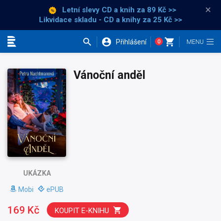
×
Letní slevy CD a knih
za 89 Kč >>
Likvidace skladu - CD a knihy za 25 Kč >>
Přihlášení
0
Kategorie
Vánoční anděl
UKÁZKA
Mobi
ePUB
169 Kč
KOUPIT E-KNIHU