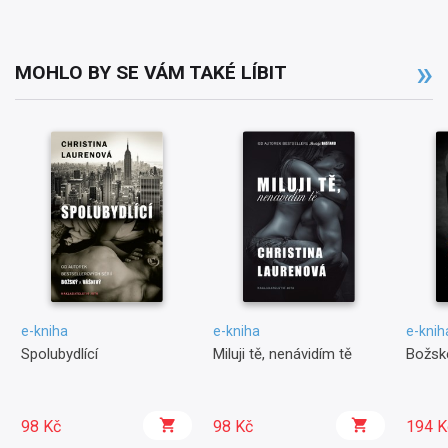
MOHLO BY SE VÁM TAKÉ LÍBIT
e-kniha
e-kniha
e-knih
Spolubydlící
Miluji tě, nenávidím tě
Božsk
98 Kč
98 Kč
194 K