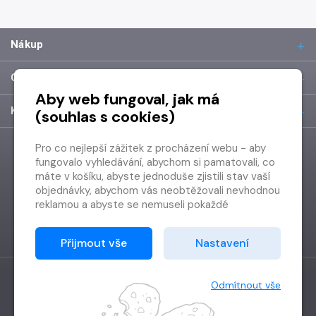
Nákup
O společnosti
Aby web fungoval, jak má
Kontakt
(souhlas s cookies)
Pro co nejlepší zážitek z procházení webu - aby
fungovalo vyhledávání, abychom si pamatovali, co
máte v košíku, abyste jednoduše zjistili stav vaší
objednávky, abychom vás neobtěžovali nevhodnou
reklamou a abyste se nemuseli pokaždé
přihlašovat.
Proto od vás potřebujeme souhlas se
Přijmout vše
Nastavení
zpracováním souborů cookies
, tj. malých souborů,
které se dočasně ukládají ve vašem prohlížeči.
Děkujeme, že nám ho dáte a pomůžete nám tak
Odmítnout vše
web zlepšovat.
Vytvořilo
Grand IT s.r.o.