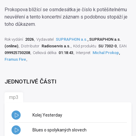
Prokopova blížící se osmdesátka je číslo k potěšitelnému
neuvěření a tento koncertní záznam s podobnou stopáží je
toho důkazem.
Rok vydání
2026
Vydavatel
SUPRAPHON a.s.
, SUPRAPHON a.s.
(online)
Distributor
Radioservis a.s.
Kód produktu
SU 7302-0
EAN
099925730208
Celková délka
01:18:43
Interpret
Michal Prokop
,
Framus Five
JEDNOTLIVÉ ČÁSTI
mp3
Kolej Yesterday
Blues o spolykaných slovech