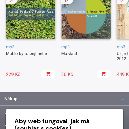
mp3
mp3
mp3
Mohlo by to bejt nebe…
Má vlast
Už je 
2012
229 Kč
30 Kč
449 K
Nákup
O společnosti
Aby web fungoval, jak má
Kontakt
(souhlas s cookies)