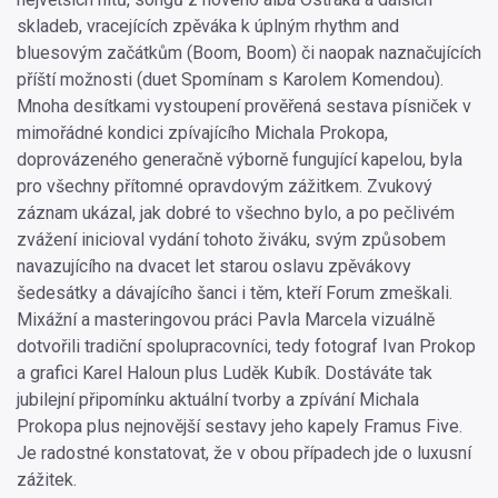
skladeb, vracejících zpěváka k úplným rhythm and
bluesovým začátkům (Boom, Boom) či naopak naznačujících
příští možnosti (duet Spomínam s Karolem Komendou).
Mnoha desítkami vystoupení prověřená sestava písniček v
mimořádné kondici zpívajícího Michala Prokopa,
doprovázeného generačně výborně fungující kapelou, byla
pro všechny přítomné opravdovým zážitkem. Zvukový
záznam ukázal, jak dobré to všechno bylo, a po pečlivém
zvážení inicioval vydání tohoto živáku, svým způsobem
navazujícího na dvacet let starou oslavu zpěvákovy
šedesátky a dávajícího šanci i těm, kteří Forum zmeškali.
Mixážní a masteringovou práci Pavla Marcela vizuálně
dotvořili tradiční spolupracovníci, tedy fotograf Ivan Prokop
a grafici Karel Haloun plus Luděk Kubík. Dostáváte tak
jubilejní připomínku aktuální tvorby a zpívání Michala
Prokopa plus nejnovější sestavy jeho kapely Framus Five.
Je radostné konstatovat, že v obou případech jde o luxusní
zážitek.