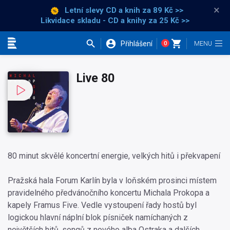
×
Letní slevy CD a knih
za 89 Kč >>
Likvidace skladu - CD a knihy za 25 Kč >>
Přihlášení
0
Kategorie
Live 80
80 minut skvělé koncertní energie, velkých hitů i překvapení
Pražská hala Forum Karlín byla v loňském prosinci místem
pravidelného předvánočního koncertu Michala Prokopa a
kapely Framus Five. Vedle vystoupení řady hostů byl
logickou hlavní náplní blok písniček namíchaných z
největších hitů, songů z nového alba Ostraka a dalších