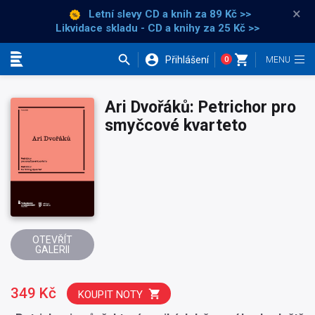
×
Letní slevy CD a knih
za 89 Kč >>
Likvidace skladu - CD a knihy za 25 Kč >>
Přihlášení
0
Kategorie
Ari Dvořáků: Petrichor pro
smyčcové kvarteto
OTEVŘÍT
GALERII
349 Kč
KOUPIT NOTY