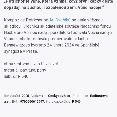
„Petrichor je vůně, která vzniká, když první kapky deště
dopadají na suchou, rozpálenou zem. Vůně naděje.“
Kompozice Petrichor od
Ari Dvořáků
se stala vítěznou
skladbou 1. ročníku skladatelské soutěže Nadačního fondu
Hudba pro Věčnou naději, pořadatele festivalu Věčná naděje.
V rámci tohoto festivalu premiérovalo skladbu
Bennewitzovo kvarteto 24. února 2024 ve Španělské
synagoze v Praze.
obsazení: vno I, vno II, vla, vcl
materiál: partitura, party
nakl. č.: R 540
Rok vydání
2025
Vydavatel
Český rozhlas
Distributor
Radioservis
a.s.
EAN
9790660615997
Katalogové číslo
R 540