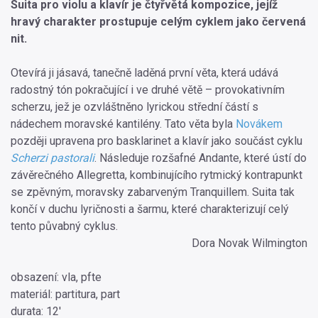
Suita pro violu a klavír je čtyřvětá kompozice, jejíž
hravý charakter prostupuje celým cyklem jako červená
nit.
Otevírá ji jásavá, tanečně laděná první věta, která udává
radostný tón pokračující i ve druhé větě – provokativním
scherzu, jež je ozvláštněno lyrickou střední částí s
nádechem moravské kantilény. Tato věta byla
Novákem
později upravena pro basklarinet a klavír jako součást cyklu
Scherzi pastorali
. Následuje rozšafné Andante, které ústí do
závěrečného Allegretta, kombinujícího rytmický kontrapunkt
se zpěvným, moravsky zabarveným Tranquillem. Suita tak
končí v duchu lyričnosti a šarmu, které charakterizují celý
tento půvabný cyklus.
Dora Novak Wilmington
obsazení: vla, pfte
materiál: partitura, part
durata: 12'