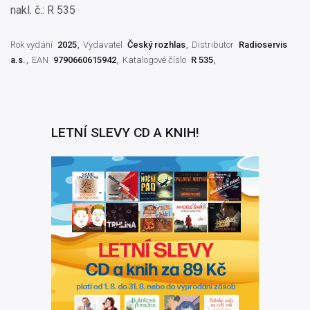
nakl. č.: R 535
Rok vydání
2025
Vydavatel
Český rozhlas
Distributor
Radioservis
a.s.
EAN
9790660615942
Katalogové číslo
R 535
LETNÍ SLEVY CD A KNIH!