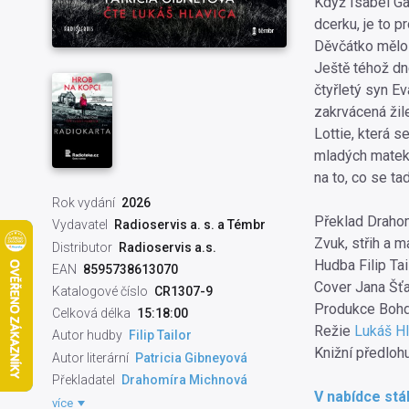
Když Isabel Ga
dcerku, je to 
Děvčátko mělo 
Ještě téhož dn
čtyřletý syn Ev
zakrvácená žile
Lottie, která s
mladých matek, 
na to, co se ta
Rok vydání
2026
Překlad Draho
Vydavatel
Radioservis a. s. a Témbr
Zvuk, střih a 
Distributor
Radioservis a.s.
Hudba Filip Tai
EAN
8595738613070
Cover Jana Šťa
Katalogové číslo
CR1307-9
Produkce Boh
Celková délka
15:18:00
Režie
Lukáš Hl
Autor hudby
Filip Tailor
Knižní předlohu
Autor literární
Patricia Gibneyová
Překladatel
Drahomíra Michnová
V nabídce stá
Režisér pořadu
Lukáš Hlavica
více