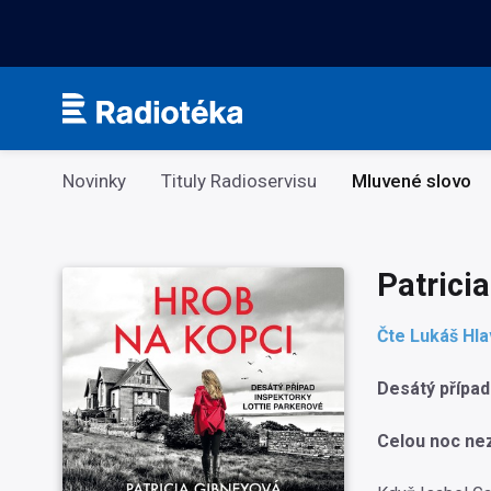
Kategorie
Novinky
Tituly Radioservisu
Mluvené slovo
Patrici
Čte Lukáš Hl
Desátý případ
Celou noc ne