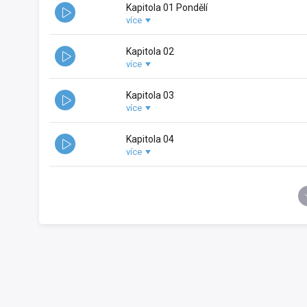
Kapitola 01 Pondělí
více
Rok vydání:
2026
Kapitola 02
více
Rok vydání:
2026
Kapitola 03
více
Rok vydání:
2026
Kapitola 04
více
Rok vydání:
2026