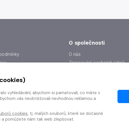
O společnosti
podmínky
O nás
avy
Zpracování osobních údajů
e
Zásady práce s cookies
 cookies)
Klub Radioservis
í dotazy
Kontakty
valo vyhledávání, abychom si pamatovali, co máte v
í od smlouvy
y, abychom vás neobtěžovali nevhodnou reklamou a
uborů cookies
, tj. malých souborů, které se dočasně
te a pomůžete nám tak web zlepšovat.