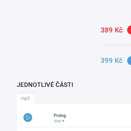
Interpret slova
Lukáš Hlavica
Práva výrobce
Radioservis a.s.
389 Kč
399 Kč
JEDNOTLIVÉ ČÁSTI
mp3
Prolog
více
Rok vydání:
2026