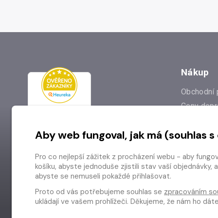
Nákup
Obchodní 
Ceny dopr
Reklamac
Aby web fungoval, jak má (souhlas s
Prodejna
Nejčastějš
Pro co nejlepší zážitek z procházení webu - aby fungo
Odstoupen
košíku, abyste jednoduše zjistili stav vaší objednávk
abyste se nemuseli pokaždé přihlašovat.
Proto od vás potřebujeme souhlas se
zpracováním so
ukládají ve vašem prohlížeči. Děkujeme, že nám ho dá
Copyright © 2026 Radioservis a.s.