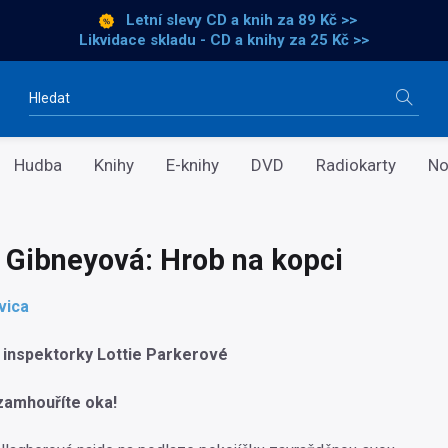
Letní slevy CD a knih
za 89 Kč >>
Likvidace skladu - CD a knihy za 25 Kč >>
Vyhledávání
Hudba
Knihy
E-knihy
DVD
Radiokarty
No
a Gibneyová: Hrob na kopci
avica
 inspektorky Lottie Parkerové
zamhouříte oka!