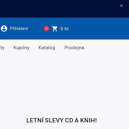
×
Přihlášení
0
Kč
0
ty
Kupóny
Katalog
Prodejna
LETNÍ SLEVY CD A KNIH!