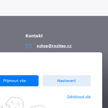
Kontakt
eshop@rozhlas.cz
724 819 319
Po - Pá 8:30 - 16:30
Přijmout vše
Nastavení
Odmítnout vše
Vytvořilo
Grand IT s.r.o.