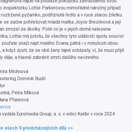
llagherová najde na podlaze pokojíčku zavražděnou svou
pro inspektorku Lottie Parkerovou mimořádně náročný případ.
roztržené pyžamko, podříznuté hrdlo a v ruce starou žiletku.
e se začne pohřešovat mladá matka Joyce Breslinová a její
an zmizel ze školky. Poté co je v jejich domě nalezena
tka, Lottie má jistotu, že všechny tyto události spolu souvisí.
e zoufale snaží najít malého Evana, pátrá i v minulosti obou
a když zjistí, že se obě ženy tajně scházely, ví, že musí přijít
dy děje, a hlavně zabránit smrti dalšího nevinného.
míra Michnová
mastering Dominik Budil
lor
stná, Petra Míková
dana Pfannová
avica
 vydala Euromedia Group, a. s. v edici Kalibr v roce 2024
le všech 9 předcházejících dílů >>