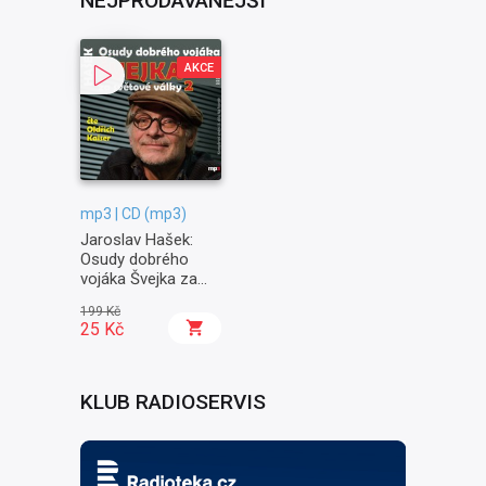
NEJPRODÁVANĚJŠÍ
AKCE
mp3 | CD (mp3)
Jaroslav Hašek:
Osudy dobrého
vojáka Švejka za
světové války II. -
199 Kč
Na frontě
25 Kč
KLUB RADIOSERVIS