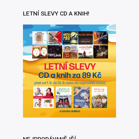
Práva výrobce:
Český rozhlas
,
Radioservis a.s.
Rok vydání:
2026
LETNÍ SLEVY CD A KNIH!
Rok nahrávky:
1987