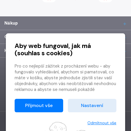
Nákup
O společnosti
Aby web fungoval, jak má
Kontakt
(souhlas s cookies)
Pro co nejlepší zážitek z procházení webu - aby
fungovalo vyhledávání, abychom si pamatovali, co
máte v košíku, abyste jednoduše zjistili stav vaší
objednávky, abychom vás neobtěžovali nevhodnou
reklamou a abyste se nemuseli pokaždé
přihlašovat.
Proto od vás potřebujeme souhlas se
Přijmout vše
Nastavení
zpracováním souborů cookies
, tj. malých souborů,
které se dočasně ukládají ve vašem prohlížeči.
Děkujeme, že nám ho dáte a pomůžete nám tak
Odmítnout vše
web zlepšovat.
Vytvořilo
Grand IT s.r.o.