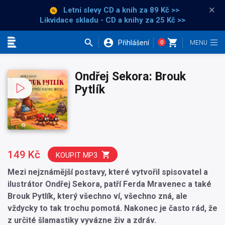
×
Letní slevy CD a knih
za 89 Kč >>
Likvidace skladu - CD a knihy za 25 Kč >>
Přihlášení
0
Kategorie
Ondřej Sekora: Brouk
Pytlík
149 Kč
KOUPIT MP3
Mezi nejznámější postavy, které vytvořil spisovatel a
ilustrátor Ondřej Sekora, patří Ferda Mravenec a také
Brouk Pytlík, který všechno ví, všechno zná, ale
vždycky to tak trochu pomotá. Nakonec je často rád, že
z určité šlamastiky vyvázne živ a zdráv.