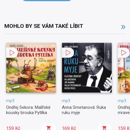
MOHLO BY SE VÁM TAKÉ LÍBIT
mp3
mp3
mp3
Ondřej Sekora: Malířské
Anna Smetanová: Ruka
Ondřej
kousky brouka Pytlíka
ruku myje
mrave
159 Kč
169 Kč
159 K