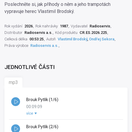
Poslechněte si, jak příhody o něm a jeho trampotách
vypravuje herec Vlastimil Brodský.
Rok vydání
2026
Rok nahrávky
1987
Vydavatel
Radioservis
Distributor
Radioservis a.s.
Kód produktu
CR.ES.2026.225
Celková délka
00:53:25
Autoři
Vlastimil Brodský
,
Ondřej Sekora
Práva výrobce
Radioservis a.s.
JEDNOTLIVÉ ČÁSTI
mp3
Brouk Pytlík (1/6)
00:09:09
více
Ostatní:
Eva Linková
Režisér pořadu:
Miroslav Šváb
Dramaturg literární:
Brouk Pytlík (2/6)
Drahomíra Měsková