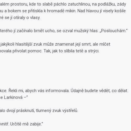
além prostoru, kde to slabě páchlo zatuchlinou, na podlážku, zády
u a bokem se přitiskla k hromadě mikin. Nad hlavou jí visely košile
 se jí otíraly o vlasy.
kterého jí začínalo brnět ucho, se ozval mužský hlas: „Poslouchám.“
jakýkoli hlasitější zvuk může znamenat její smrt, ale mlčet
vala přivolat pomoc. Tak, jak to slíbila tetě a strýci.
kce. Řekli mi, abych vás informovala. Údajně budete vědět, co dělat.
e Larkinová –“
lo dvojí prásknutí, tlumený zvuk výstřelů.
vnitř. Určitě mě zabije.“