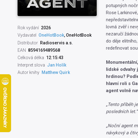
potupných noční
Rose Larkinové,
nepředstaviteln
lovná zvěř i nev
Rok vydání
2026
nezaručí žádnou
Vydavatel
OneHotBook
, OneHotBook
do děje elitního
Distributor
Radioservis a.s.
redefinovat sou
EAN
8594169489568
Celková délka
12:15:43
Monumentální, 
Interpret slova
Jan Holík
lidské odvahy 
Autor knihy
Matthew Quirk
hrdinou? Podle
hlavní roli s G
agent volně na
„Tento příběh je
posledních let.“
„Noční agent má
návykový a čtiv