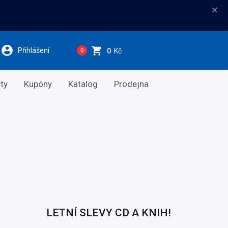
×
Přihlášení
0
Kč
0
ty
Kupóny
Katalog
Prodejna
LETNÍ SLEVY CD A KNIH!