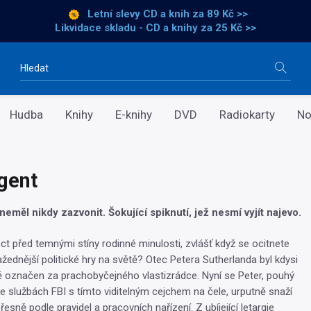
Letní slevy CD a knih
za 89 Kč >>
Likvidace skladu - CD a knihy za 25 Kč >>
Vyhledávání
Hudba
Knihy
E-knihy
DVD
Radiokarty
No
gent
neměl nikdy zazvonit. Šokující spiknutí, jež nesmí vyjít najevo.
ct před temnými stíny rodinné minulosti, zvlášť když se ocitnete
žednější politické hry na světě? Otec Petera Sutherlanda byl kdysi
označen za prachobyčejného vlastizrádce. Nyní se Peter, pouhý
ve službách FBI s tímto viditelným cejchem na čele, urputně snaží
přesně podle pravidel a pracovních nařízení. Z ubíjející letargie