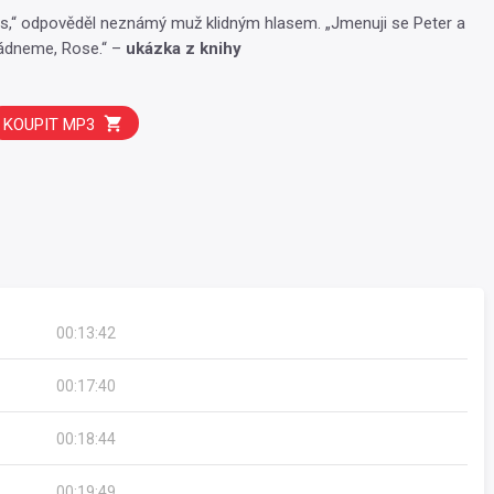
s,“ odpověděl neznámý muž klidným hlasem. „Jmenuji se Peter a
ládneme, Rose.“ –
ukázka z knihy
KOUPIT MP3
00:13:42
00:17:40
00:18:44
00:19:49