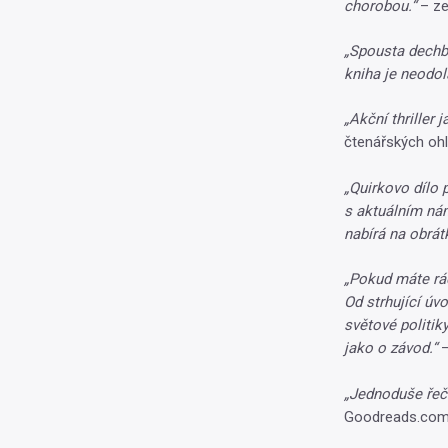
chorobou.“
– ze
„Spousta dechbe
kniha je neodol
„Akční thriller 
čtenářských oh
„Quirkovo dílo p
s aktuálním nám
nabírá na obrát
„Pokud máte rádi
Od strhující úvo
světové politik
jako o závod.“
–
„Jednoduše řeče
Goodreads.co