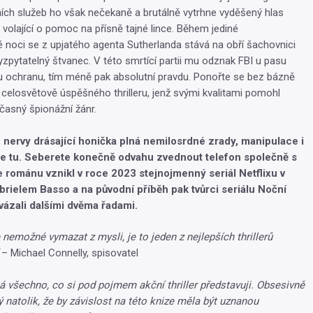
ch služeb ho však nečekaně a brutálně vytrhne vyděšený hlas
 volající o pomoc na přísně tajné lince. Během jediné
é noci se z upjatého agenta Sutherlanda stává na obří šachovnici
yzpytatelný štvanec. V této smrtící partii mu odznak FBI u pasu
 ochranu, tím méně pak absolutní pravdu. Ponořte se bez bázně
, celosvětově úspěšného thrilleru, jenž svými kvalitami pomohl
časný špionážní žánr.
nervy drásající honička plná nemilosrdné zrady, manipulace i
je tu. Seberete konečně odvahu zvednout telefon společně s
 románu vznikl v roce 2023 stejnojmenný seriál Netflixu v
abrielem Basso a na původní příběh pak tvůrci seriálu Noční
vázali dalšími dvěma řadami.
 nemožné vymazat z mysli, je to jeden z nejlepších thrillerů
– Michael Connelly, spisovatel
 všechno, co si pod pojmem akční thriller představuji. Obsesivně
ý natolik, že by závislost na této knize měla být uznanou