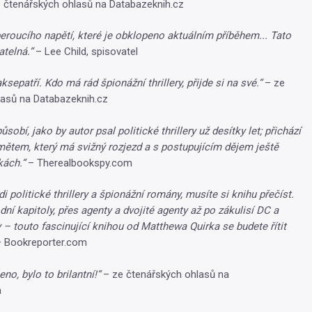
 čtenářských ohlasů na Databazeknih.cz
roucího napětí, které je obklopeno aktuálním příběhem... Tato
atelná.“
– Lee Child, spisovatel
jaksepatří. Kdo má rád špionážní thrillery, přijde si na své.“
– ze
lasů na Databazeknih.cz
ůsobí, jako by autor psal politické thrillery už desítky let; přichází
ětem, který má svižný rozjezd a s postupujícím dějem ještě
kách.“
– Therealbookspy.com
 politické thrillery a špionážní romány, musíte si knihu přečíst.
dní kapitoly, přes agenty a dvojité agenty až po zákulisí DC a
y – touto fascinující knihou od Matthewa Quirka se budete řítit
 Bookreporter.com
no, bylo to brilantní!“
– ze čtenářských ohlasů na
m