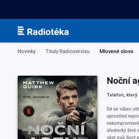
Kategorie
Novinky
Tituly Radioservisu
Mluvené slovo
Noční a
Telefon, který 
Dá se vůbec uté
uprostřed nejvra
nekompromisně 
úřednický šiml 
vést svůj život 