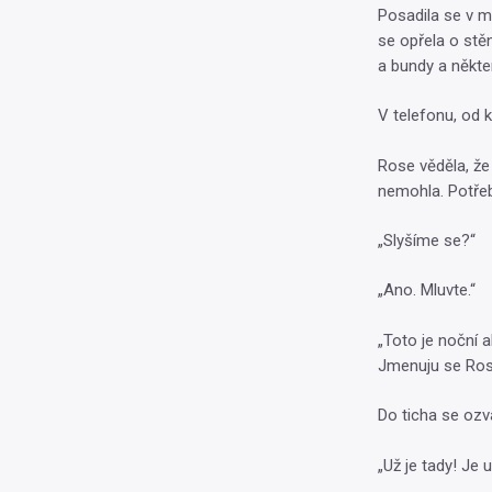
Posadila se v m
se opřela o stěn
a bundy a některé
V telefonu, od 
Rose věděla, že 
nemohla. Potřebo
„Slyšíme se?“
„Ano. Mluvte.“
„Toto je noční a
Jmenuju se Ros
Do ticha se ozva
„Už je tady! Je u