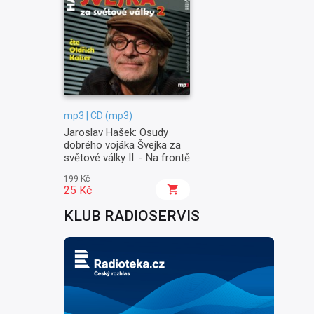
mp3 | CD (mp3)
Jaroslav Hašek: Osudy
dobrého vojáka Švejka za
světové války II. - Na frontě
199 Kč
25 Kč
KLUB RADIOSERVIS