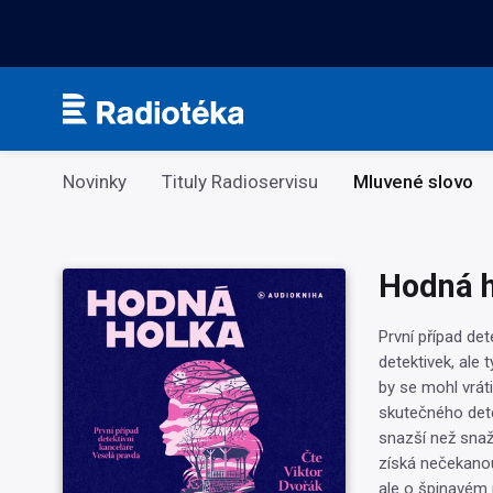
Kategorie
Novinky
Tituly Radioservisu
Mluvené slovo
Hodná 
První případ det
detektivek, ale 
by se mohl vrát
skutečného dete
snazší než snaž
získá nečekanou
ale o špinavém p