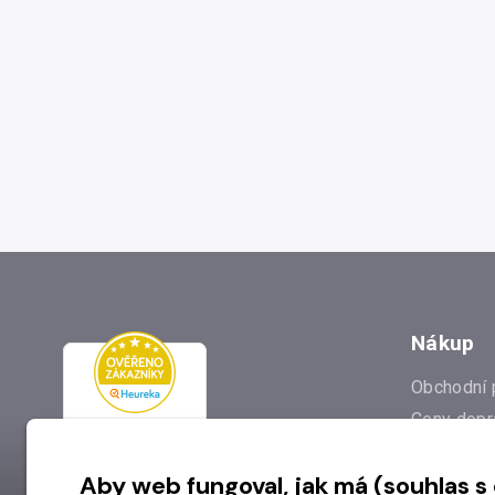
Nákup
Obchodní 
Ceny dopr
Reklamac
Aby web fungoval, jak má (souhlas s
Prodejna