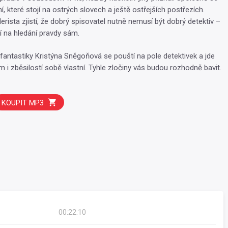
í, které stojí na ostrých slovech a ještě ostřejších postřezích.
erista zjistí, že dobrý spisovatel nutně nemusí být dobrý detektiv –
í na hledání pravdy sám.
fantastiky Kristýna Sněgoňová se pouští na pole detektivek a jde
 i zběsilostí sobě vlastní. Tyhle zločiny vás budou rozhodně bavit.
KOUPIT MP3
00:22:10