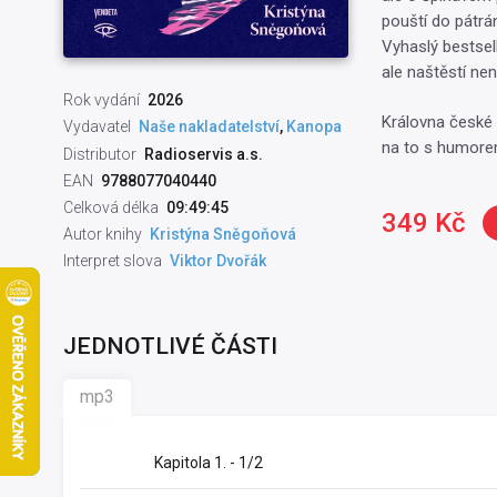
pouští do pátrán
Vyhaslý bestsell
ale naštěstí nen
Rok vydání
2026
Královna české 
Vydavatel
Naše nakladatelství
,
Kanopa
na to s humorem
Distributor
Radioservis a.s.
EAN
9788077040440
Celková délka
09:49:45
349 Kč
Autor knihy
Kristýna Sněgoňová
Interpret slova
Viktor Dvořák
JEDNOTLIVÉ ČÁSTI
mp3
Kapitola 1. - 1/2