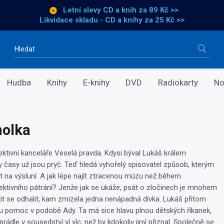
Letní slevy CD a knih
za 89 Kč >>
Likvidace skladu - CD a knihy za 25 Kč >>
Vyhledávání
Hudba
Knihy
E-knihy
DVD
Radiokarty
No
holka
ektivní kanceláře Veselá pravda. Kdysi býval Lukáš králem
ty časy už jsou pryč. Teď hledá vyhořelý spisovatel způsob, kterým
it na výsluní. A jak lépe najít ztracenou múzu než během
ktivního pátrání? Jenže jak se ukáže, psát o zločinech je mnohem
it se odhalit, kam zmizela jedna nenápadná dívka. Lukáš přitom
 pomoc v podobě Ady. Ta má sice hlavu plnou dětských říkanek,
rádle v sousedství ví víc, než by kdokoliv jiný přiznal. Společně se