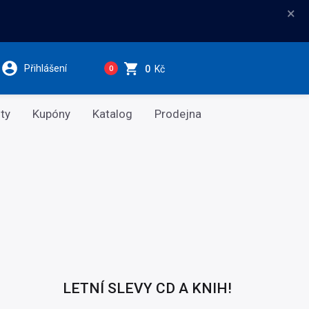
×
Přihlášení
0
Kč
0
ty
Kupóny
Katalog
Prodejna
LETNÍ SLEVY CD A KNIH!