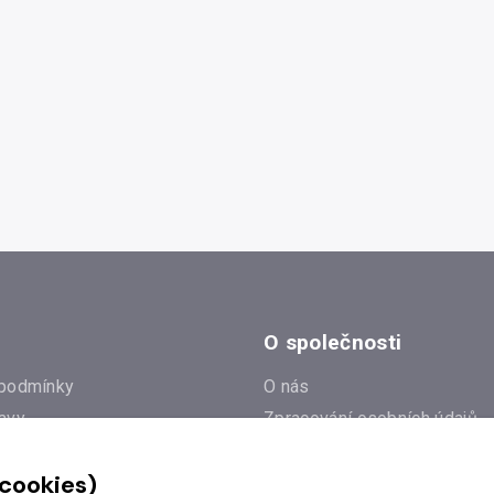
O společnosti
podmínky
O nás
avy
Zpracování osobních údajů
e
Zásady práce s cookies
 cookies)
Klub Radioservis