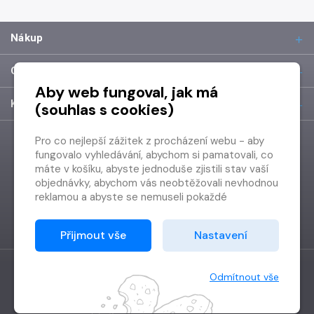
Nákup
O společnosti
Aby web fungoval, jak má
Kontakt
(souhlas s cookies)
Pro co nejlepší zážitek z procházení webu - aby
fungovalo vyhledávání, abychom si pamatovali, co
máte v košíku, abyste jednoduše zjistili stav vaší
objednávky, abychom vás neobtěžovali nevhodnou
reklamou a abyste se nemuseli pokaždé
přihlašovat.
Proto od vás potřebujeme souhlas se
Přijmout vše
Nastavení
zpracováním souborů cookies
, tj. malých souborů,
které se dočasně ukládají ve vašem prohlížeči.
Děkujeme, že nám ho dáte a pomůžete nám tak
Odmítnout vše
web zlepšovat.
Vytvořilo
Grand IT s.r.o.
Copyright © 2026 Radioservis a.s.