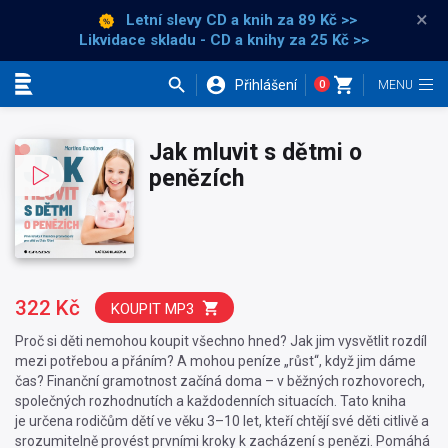
×
Letní slevy CD a knih
za 89 Kč >>
Likvidace skladu - CD a knihy za 25 Kč >>
Přihlášení
0
Kategorie
Jak mluvit s dětmi o
penězích
322 Kč
KOUPIT MP3
Proč si děti nemohou koupit všechno hned? Jak jim vysvětlit rozdíl
mezi potřebou a přáním? A mohou peníze „růst“, když jim dáme
čas? Finanční gramotnost začíná doma – v běžných rozhovorech,
společných rozhodnutích a každodenních situacích. Tato kniha
je určena rodičům dětí ve věku 3–10 let, kteří chtějí své děti citlivě a
srozumitelně provést prvními kroky k zacházení s penězi. Pomáhá