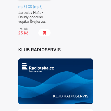
mp3 | CD (mp3)
Jaroslav Hašek:
Osudy dobrého
vojáka Švejka za
světové války II. -
199 Kč
Na frontě
25 Kč
KLUB RADIOSERVIS