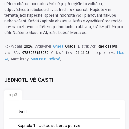
dětem chápat hodnotu věcí, učí je přemýšlet o volbách,
odpovědnosti i důsledcích vlastních rozhodnutí. Najdete v ní
témata jako kapesné, spoření, hodnota věcí, plánování nákupů
nebo sdílení. Každá kapitola obsahuje: krátké vysvětlení pro rodiče,
tipy na rozhovor s dítětem, jednoduchou aktivitu, krátký příběh pro
děti. Načteno hlasem AI, režie Luboš Moravec.
Rok vydání
2026
Vydavatel
Grada
, Grada
Distributor
Radioservis
a.s.
EAN
9788027158072
Celková délka
06:46:03
Interpret slova
hlas
AI
Autor knihy
Martina Burešová
JEDNOTLIVÉ ČÁSTI
mp3
Úvod
Kapitola 1 - Odkud se berou peníze