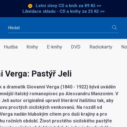
Letní slevy CD a knih
za 89 Kč >>
Likvidace skladu - CD a knihy za 25 Kč >>
Vyhledávání
Hudba
Knihy
E-knihy
DVD
Radiokarty
No
i Verga: Pastýř Jeli
ik a dramatik Giovanni Verga (1840 - 1922) bývá uváděn
mnější italský romanopisec po Alessandru Manzonim. V
Jeli autor originálně upravil literární italštinu tak, aby
uvu prostých sicilských venkovanů. Na rozdíl od
e Verga nadán hlubokým citem pro duši krajiny a pro
u ročních období. Život prostého sicilského pastýře