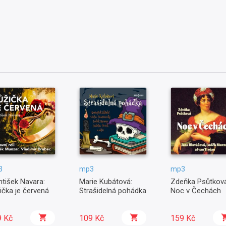
3
mp3
mp3
ntišek Navara:
Marie Kubátová:
Zdeňka Psůtková
ička je červená
Strašidelná pohádka
Noc v Čechách
9 Kč
109 Kč
159 Kč