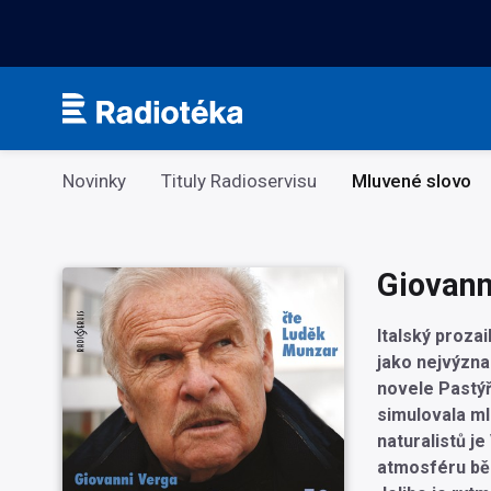
Kategorie
Novinky
Tituly Radioservisu
Mluvené slovo
Giovann
Italský proza
jako nejvýzna
novele Pastýř 
simulovala ml
naturalistů j
atmosféru běh