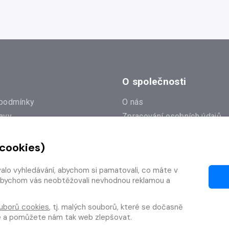
O společnosti
podmínky
O nás
avy
Zpracování osobních údajů
e
Zásady práce s cookies
 cookies)
Klub Radioservis
í dotazy
Kontakty
valo vyhledávání, abychom si pamatovali, co máte v
í od smlouvy
y, abychom vás neobtěžovali nevhodnou reklamou a
uborů cookies
, tj. malých souborů, které se dočasně
te a pomůžete nám tak web zlepšovat.