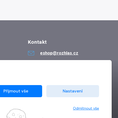
Kontakt
eshop@rozhlas.cz
724 819 319
Po - Pá 8:30 - 16:30
Přijmout vše
Nastavení
Odmítnout vše