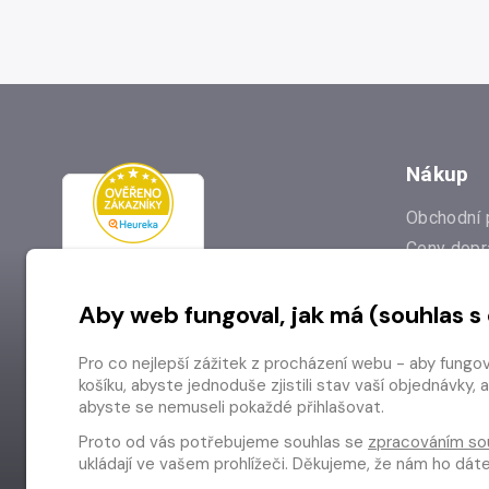
Nákup
Obchodní 
Ceny dopr
Reklamac
Aby web fungoval, jak má (souhlas s
Prodejna
Nejčastějš
Pro co nejlepší zážitek z procházení webu - aby fungo
Odstoupen
košíku, abyste jednoduše zjistili stav vaší objednávk
abyste se nemuseli pokaždé přihlašovat.
Proto od vás potřebujeme souhlas se
zpracováním so
ukládají ve vašem prohlížeči. Děkujeme, že nám ho dá