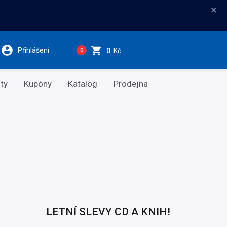
×
Přihlášení
0
Kč
0
ty
Kupóny
Katalog
Prodejna
LETNÍ SLEVY CD A KNIH!