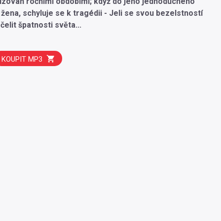
mizován ročními obdobími; když do jeho jednoduchého
žena, schyluje se k tragédii - Jeli se svou bezelstností
elit špatnosti světa...
KOUPIT MP3