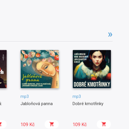
mp3
mp3
m
:
Jabloňová panna
Dobré kmotřinky
Ch
109 Kč
109 Kč
1