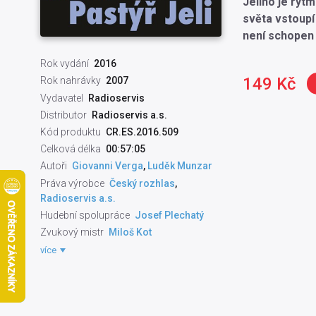
Jeliho je ryt
světa vstoupí 
není schopen č
Rok vydání
2016
149 Kč
Rok nahrávky
2007
Vydavatel
Radioservis
Distributor
Radioservis a.s.
Kód produktu
CR.ES.2016.509
Celková délka
00:57:05
Autoři
Giovanni Verga
,
Luděk Munzar
Práva výrobce
Český rozhlas
,
Radioservis a.s.
Hudební spolupráce
Josef Plechatý
Zvukový mistr
Miloš Kot
Natáčecí technik
Daniela Sochorová
více
Režisér pořadu
Vladimír Rusko
Připravil
Miroslav Stuchl
Autor literární
Giovanni Verga