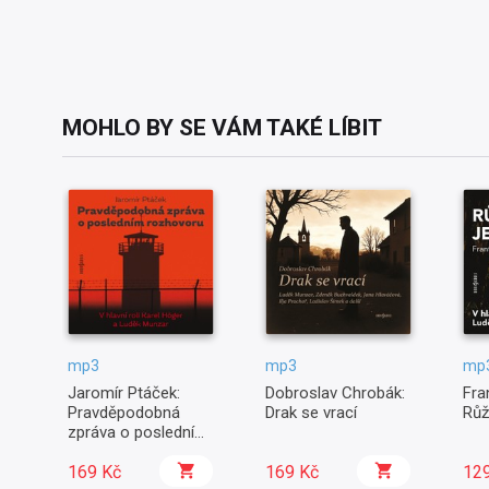
MOHLO BY SE VÁM TAKÉ LÍBIT
mp3
mp3
mp
Jaromír Ptáček:
Dobroslav Chrobák:
Fra
Pravděpodobná
Drak se vrací
Růž
zpráva o posledním
rozhovoru
169 Kč
169 Kč
12