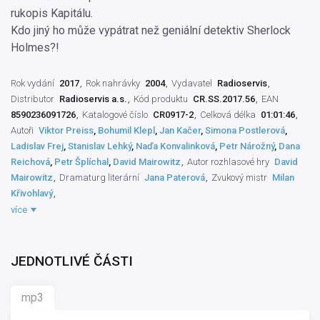
rukopis Kapitálu.
Kdo jiný ho může vypátrat než geniální detektiv Sherlock
Holmes?!
Rok vydání
2017
Rok nahrávky
2004
Vydavatel
Radioservis
Distributor
Radioservis a.s.
Kód produktu
CR.SS.2017.56
EAN
8590236091726
Katalogové číslo
CR0917-2
Celková délka
01:01:46
Autoři
Viktor Preiss
,
Bohumil Klepl
,
Jan Kačer
,
Simona Postlerová
,
Ladislav Frej
,
Stanislav Lehký
,
Naďa Konvalinková
,
Petr Nárožný
,
Dana
Reichová
,
Petr Šplíchal
,
David Mairowitz
Autor rozhlasové hry
David
Mairowitz
Dramaturg literární
Jana Paterová
Zvukový mistr
Milan
Křivohlavý
Režisér pořadu
Ivan Chrz
Interpret slova
Viktor Preiss
,
Jan Kačer
,
více
Simona Postlerová
,
Bohumil Klepl
,
Ladislav Frej
,
Stanislav Lehký
,
Naďa
Konvalinková
,
Petr Nárožný
,
Bedřich Švácha
,
Petr Šplíchal
,
Josef
Plechatý
,
Vladimír Rusko
,
Václav Balák
,
Dana Reichová
,
Richard Knapp
JEDNOTLIVÉ ČÁSTI
Výrobce záznamu
ČRo
Práva výrobce
ČRo
,
Radioservis a.s.
Překladatel
Miroslav Stuchl
mp3