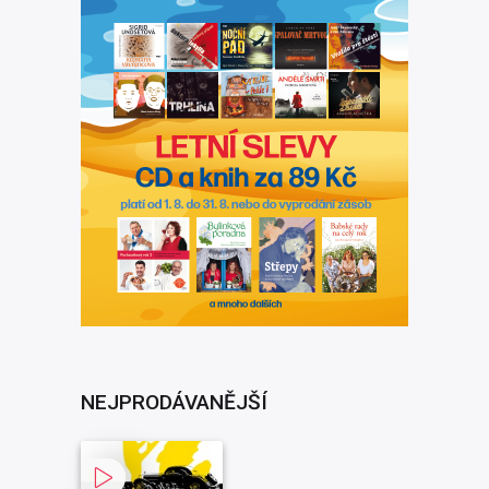
Překladatel:
Miroslav Stuchl
Výrobce záznamu:
ČRo
Rok vydání:
2017
Rok nahrávky:
2004
NEJPRODÁVANĚJŠÍ