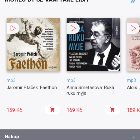
mp3
mp3
mp3
Jaromír Ptáček: Faethón
Anna Smetanová: Ruka
Alois 
ruku myje
159 Kč
169 Kč
189 K
Nákup