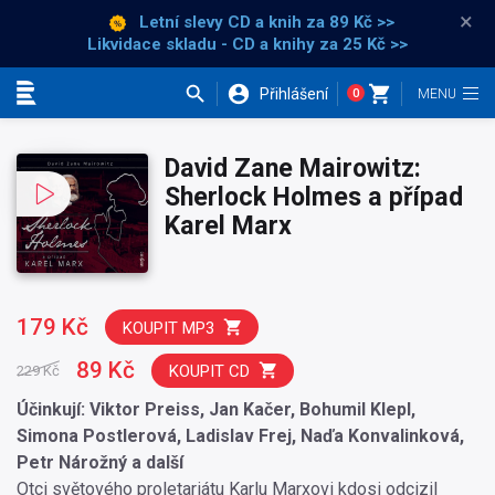
×
Letní slevy CD a knih
za 89 Kč >>
Likvidace skladu - CD a knihy za 25 Kč >>
Přihlášení
0
Kategorie
David Zane Mairowitz:
Sherlock Holmes a případ
Karel Marx
179 Kč
KOUPIT MP3
89 Kč
KOUPIT CD
229 Kč
Účinkují: Viktor Preiss, Jan Kačer, Bohumil Klepl,
Simona Postlerová, Ladislav Frej, Naďa Konvalinková,
Petr Nárožný a další
Otci světového proletariátu Karlu Marxovi kdosi odcizil