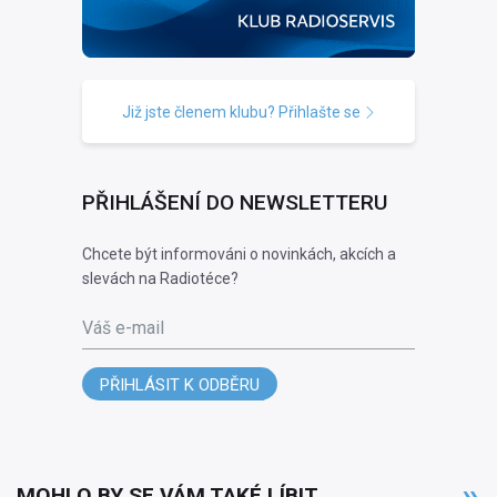
Již jste členem klubu? Přihlašte se
PŘIHLÁŠENÍ DO NEWSLETTERU
Chcete být informováni o novinkách, akcích a
slevách na Radiotéce?
Váš e-mail
PŘIHLÁSIT K ODBĚRU
MOHLO BY SE VÁM TAKÉ LÍBIT