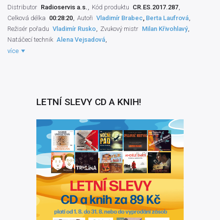
Distributor
Radioservis a.s.
Kód produktu
CR.ES.2017.287
Celková délka
00:28:20
Autoři
Vladimír Brabec
,
Berta Laufrová
Režisér pořadu
Vladimír Rusko
Zvukový mistr
Milan Křivohlavý
Natáčecí technik
Alena Vejsadová
Autor literární
Berta Laufrová
Práva výrobce
Český rozhlas
,
více
Radioservis a.s.
Interpret slova
Vladimír Brabec
Hudební spolupráce
Hana Brothánková
LETNÍ SLEVY CD A KNIH!