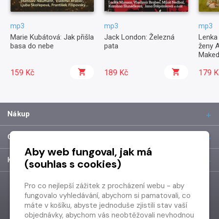
mp3
mp3
mp3
Marie Kubátová: Jak přišla
Jack London: Železná
Lenka 
basa do nebe
pata
ženy 
Maked
159 Kč
189 Kč
179 K
Nákup
O společnosti
Aby web fungoval, jak má
Kontakt
(souhlas s cookies)
Pro co nejlepší zážitek z procházení webu - aby
fungovalo vyhledávání, abychom si pamatovali, co
máte v košíku, abyste jednoduše zjistili stav vaší
objednávky, abychom vás neobtěžovali nevhodnou