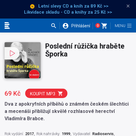
×
Letní slevy CD a knih
za 89 Kč >>
Likvidace skladu - CD a knihy za 25 Kč >>
Přihlášení
0
Kategorie
Poslední růžička hraběte
Šporka
69 Kč
KOUPIT MP3
Dva z apokryfních příběhů o známém českém šlechtici
a mecenáši přibližují skvělé rozhlasové herectví
Vladimíra Brabce.
Rok vydání
2017
Rok nahrávky
1999
Vydavatel
Radioservis