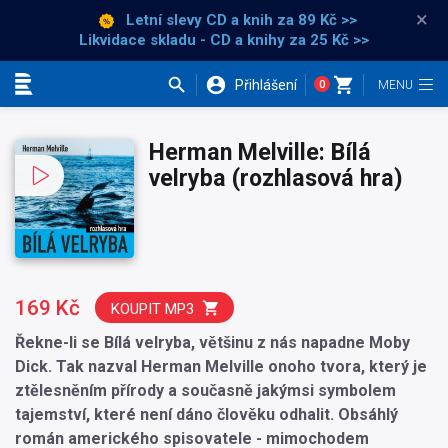
×
Letní slevy CD a knih
za 89 Kč >>
Likvidace skladu - CD a knihy za 25 Kč >>
Přihlášení
0
Kategorie
Herman Melville: Bílá
velryba (rozhlasová hra)
169 Kč
KOUPIT MP3
Řekne-li se Bílá velryba, většinu z nás napadne Moby
Dick. Tak nazval Herman Melville onoho tvora, který je
ztělesněním přírody a současně jakýmsi symbolem
tajemství, které není dáno člověku odhalit. Obsáhlý
román amerického spisovatele - mimochodem