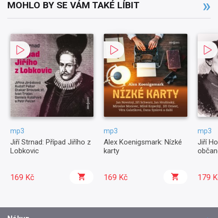
MOHLO BY SE VÁM TAKÉ LÍBIT
mp3
mp3
mp3
Jiří Strnad: Případ Jiřího z
Alex Koenigsmark: Nízké
Jiří Ho
Lobkovic
karty
občan
169 Kč
169 Kč
179 K