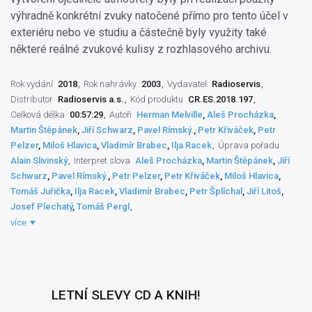
výhradně konkrétní zvuky natočené přímo pro tento účel v
exteriéru nebo ve studiu a částečně byly využity také
některé reálné zvukové kulisy z rozhlasového archivu.
Rok vydání
2018
Rok nahrávky
2003
Vydavatel
Radioservis
Distributor
Radioservis a.s.
Kód produktu
CR.ES.2018.197
Celková délka
00:57:29
Autoři
Herman Melville
,
Aleš Procházka
,
Martin Štěpánek
,
Jiří Schwarz
,
Pavel Rímský.
,
Petr Křiváček
,
Petr
Pelzer
,
Miloš Hlavica
,
Vladimír Brabec
,
Ilja Racek
Úprava pořadu
Alain Slivinský
Interpret slova
Aleš Procházka
,
Martin Štěpánek
,
Jiří
Schwarz
,
Pavel Rímský.
,
Petr Pelzer
,
Petr Křiváček
,
Miloš Hlavica
,
Tomáš Juřička
,
Ilja Racek
,
Vladimír Brabec
,
Petr Šplíchal
,
Jiří Litoš
,
Josef Plechatý
,
Tomáš Pergl
Zvukový mistr
Milan Křivohlavý
Práva výrobce
Český rozhlas
,
více
Radioservis a.s.
Natáčecí technik
Jitka Kundrumová
Režisér pořadu
Vladimír Rusko
Překladatel
Stanislav Václav Klíma
Dramaturg literární
Václava Ledvinková
Rozhlasová dramatizace
Petr Mandel
Autor literární
Herman Melville
LETNÍ SLEVY CD A KNIH!