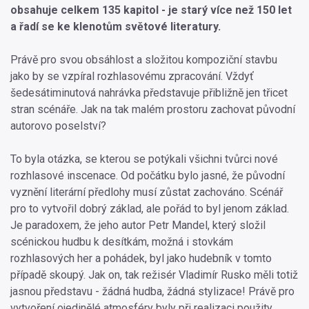
obsahuje celkem 135 kapitol - je starý více než 150 let
a řadí se ke klenotům světové literatury.
Právě pro svou obsáhlost a složitou kompoziční stavbu
jako by se vzpíral rozhlasovému zpracování. Vždyť
šedesátiminutová nahrávka představuje přibližně jen třicet
stran scénáře. Jak na tak malém prostoru zachovat původní
autorovo poselství?
To byla otázka, se kterou se potýkali všichni tvůrci nové
rozhlasové inscenace. Od počátku bylo jasné, že původní
vyznění literární předlohy musí zůstat zachováno. Scénář
pro to vytvořil dobrý základ, ale pořád to byl jenom základ.
Je paradoxem, že jeho autor Petr Mandel, který složil
scénickou hudbu k desítkám, možná i stovkám
rozhlasových her a pohádek, byl jako hudebník v tomto
případě skoupý. Jak on, tak režisér Vladimír Rusko měli totiž
jasnou představu - žádná hudba, žádná stylizace! Právě pro
vytvoření ojedinělé atmosféry byly při realizaci použity