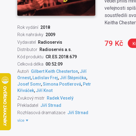
věděl příliš m
veřejnosti spí
soustředili svo
Keitha Chester
Rok vydání
2018
Rok nahrávky
2009
79 Kč
Vydavatel
Radioservis
K
Distributor
Radioservis a.s.
Kód produktu
CR.ES.2018.679
Celková délka
00:52:09
Autoři
Gilbert Keith Chesterton
,
Jiří
Ornest
,
Ladislav Frej
,
Jiří Štěpnička
,
Josef Somr
,
Simona Postlerová
,
Petr
Křiváček
,
Jiří Knot
Zvukový mistr
Radek Veselý
Překladatel
Jiří Strnad
Rozhlasová dramatizace
Jiří Strnad
Dramaturg literární
Jana Paterová
více
Natáčecí technik
Jana Fišerová
Režisér pořadu
Vladimír Rusko