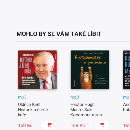
MOHLO BY SE VÁM TAKÉ LÍBIT
mp3
mp3
mp
Oldřich Knitl:
Hector Hugh
Ann
Historik a černé
Munro-Saki:
Ruk
kuře
Kocomour a jiná
zvířata
169 Kč
169 Kč
16