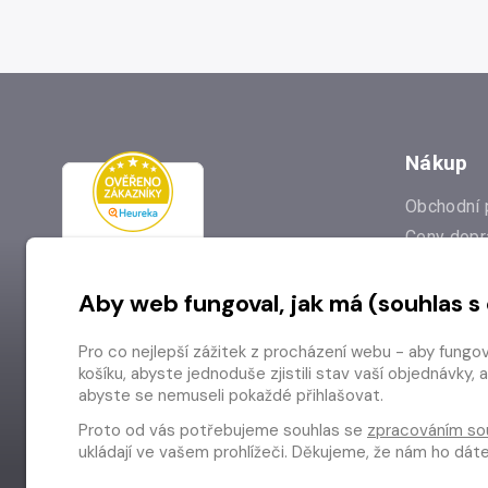
Nákup
Obchodní 
Ceny dopr
Reklamac
Aby web fungoval, jak má (souhlas s
Prodejna
Nejčastějš
Pro co nejlepší zážitek z procházení webu - aby fungo
Odstoupen
košíku, abyste jednoduše zjistili stav vaší objednávk
abyste se nemuseli pokaždé přihlašovat.
Proto od vás potřebujeme souhlas se
zpracováním so
ukládají ve vašem prohlížeči. Děkujeme, že nám ho dá
Copyright © 2026 Radioservis a.s.