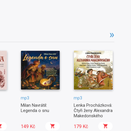
mp3
mp3
m
Milan Navrátil:
Lenka Procházková:
Zl
Legenda o snu
Čtyři ženy Alexandra
Mi
Makedonského
mi
149 Kč
179 Kč
1