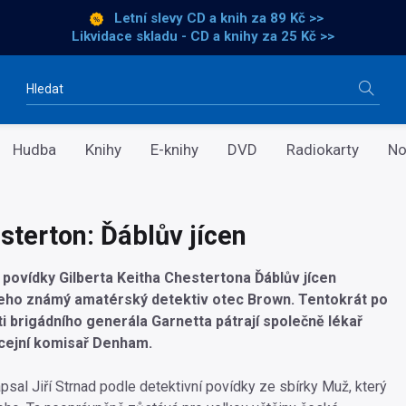
Letní slevy CD a knih
za 89 Kč >>
Likvidace skladu - CD a knihy za 25 Kč >>
Vyhledávání
Hudba
Knihy
E-knihy
DVD
Radiokarty
No
sterton: Ďáblův jícen
 povídky Gilberta Keitha Chestertona Ďáblův jícen
jeho známý amatérský detektiv otec Brown. Tentokrát po
ti brigádního generála Garnetta pátrají společně lékař
icejní komisař Denham.
psal Jiří Strnad podle detektivní povídky ze sbírky Muž, který