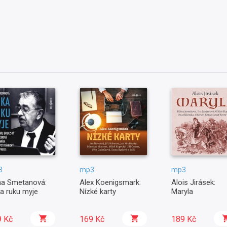
3
mp3
mp3
a Smetanová:
Alex Koenigsmark:
Alois Jirásek:
a ruku myje
Nízké karty
Maryla
9 Kč
169 Kč
189 Kč