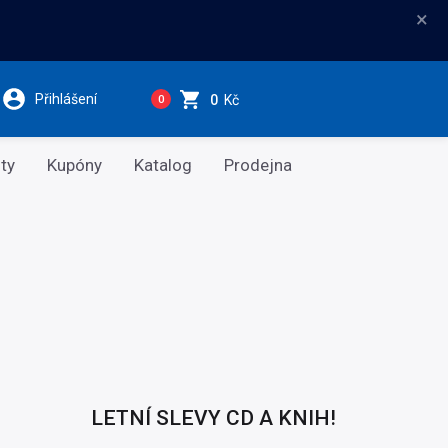
×
Přihlášení
0
Kč
0
ty
Kupóny
Katalog
Prodejna
LETNÍ SLEVY CD A KNIH!