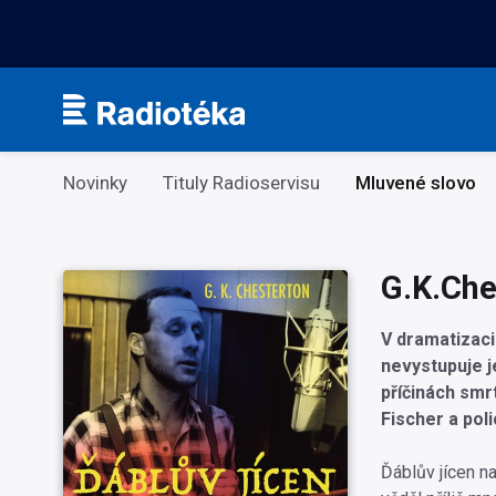
Kategorie
Novinky
Tituly Radioservisu
Mluvené slovo
G.K.Che
V dramatizaci
nevystupuje 
příčinách smr
Fischer a pol
Ďáblův jícen na