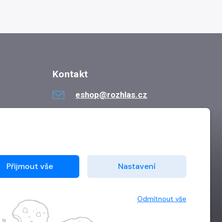
Kontakt
eshop@rozhlas.cz
724 819 319
Po - Pá 8:30 - 16:30
Přijmout vše
Nastavení
Odmítnout vše
Vytvořilo
Grand IT s.r.o.