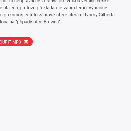
noho. Ta neoprávněně zůstává pro velkou většinu české
še utajená, protože překladatelé zatím téměř výhradně
u pozornost v této žánrové sféře literární tvorby Gilberta
tona na "případy otce Browna".
OUPIT MP3