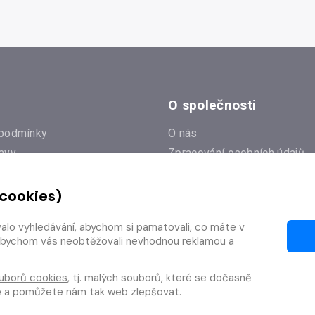
O společnosti
podmínky
O nás
avy
Zpracování osobních údajů
e
Zásady práce s cookies
 cookies)
Klub Radioservis
í dotazy
Kontakty
valo vyhledávání, abychom si pamatovali, co máte v
í od smlouvy
y, abychom vás neobtěžovali nevhodnou reklamou a
uborů cookies
, tj. malých souborů, které se dočasně
te a pomůžete nám tak web zlepšovat.