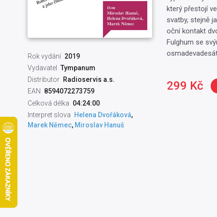
který přestojí 
svatby, stejně 
oční kontakt dv
Fulghum se svým
osmadevadesátil
Rok vydání
2019
Vydavatel
Tympanum
Distributor
Radioservis a.s.
299 Kč
EAN
8594072273759
Celková délka
04:24:00
Interpret slova
Helena Dvořáková
,
Marek Němec
,
Miroslav Hanuš