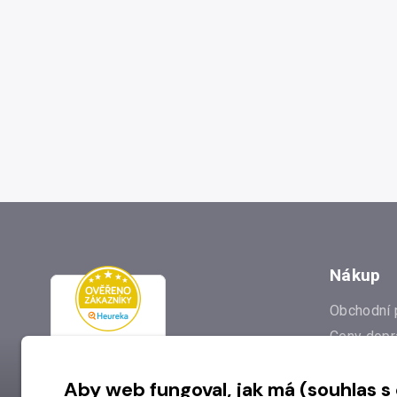
Nákup
Obchodní 
Ceny dopr
Reklamac
Aby web fungoval, jak má (souhlas s
Prodejna