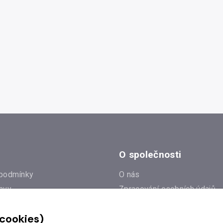
O společnosti
podmínky
O nás
avy
Zpracování osobních údajů
e
Zásady práce s cookies
 cookies)
Klub Radioservis