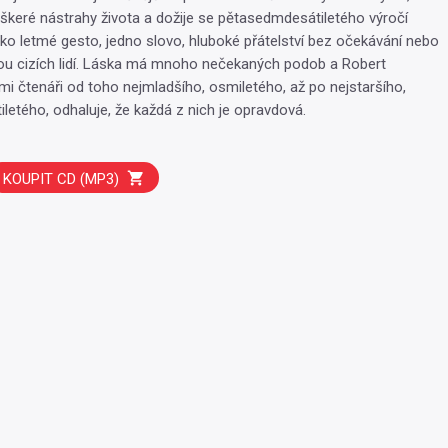
veškeré nástrahy života a dožije se pětasedmdesátiletého výročí
jako letmé gesto, jedno slovo, hluboké přátelství bez očekávání nebo
ou cizích lidí. Láska má mnoho nečekaných podob a Robert
i čtenáři od toho nejmladšího, osmiletého, až po nejstaršího,
etého, odhaluje, že každá z nich je opravdová.
KOUPIT CD (MP3)