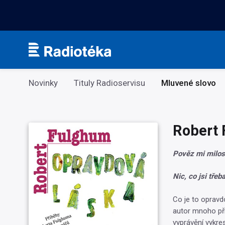
Kategorie
Novinky
Tituly Radioservisu
Mluvené slovo
Robert 
Pověz mi milos
Nic, co jsi třeb
Co je to opravd
autor mnoho příh
vyprávění vykres