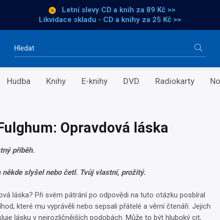
Letní slevy CD a knih
za 89 Kč >>
Likvidace skladu - CD a knihy za 25 Kč >>
Vyhledávání
Hudba
Knihy
E-knihy
DVD
Radiokarty
No
Fulghum: Opravdová láska
tný příběh.
a někde slyšel nebo četl. Tvůj vlastní, prožitý.
ová láska? Při svém pátrání po odpovědi na tuto otázku posbíral
od, které mu vyprávěli nebo sepsali přátelé a věrní čtenáři. Jejich
luje lásku v nejrozličnějších podobách. Může to být hluboký cit,