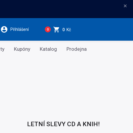
×
Přihlášení
0
Kč
0
ty
Kupóny
Katalog
Prodejna
LETNÍ SLEVY CD A KNIH!