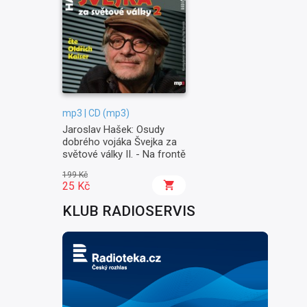
mp3 | CD (mp3)
Jaroslav Hašek: Osudy
dobrého vojáka Švejka za
světové války II. - Na frontě
199 Kč
25 Kč
KLUB RADIOSERVIS