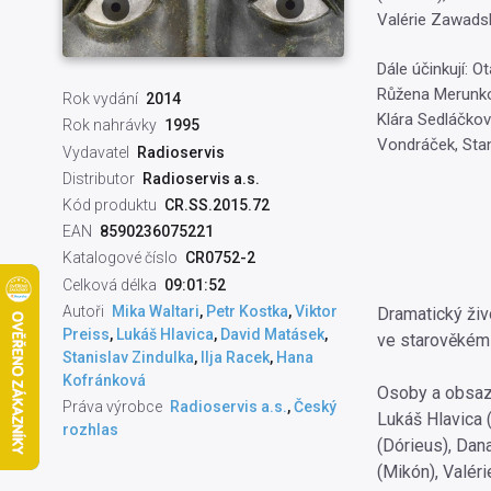
Valérie Zawadsk
Dále účinkují: O
Růžena Merunkov
Rok vydání
2014
Klára Sedláčkov
Rok nahrávky
1995
Vondráček, Stan
Vydavatel
Radioservis
Distributor
Radioservis a.s.
Kód produktu
CR.SS.2015.72
EAN
8590236075221
Katalogové číslo
CR0752-2
Celková délka
09:01:52
Autoři
Mika Waltari
,
Petr Kostka
,
Viktor
Dramatický živ
Preiss
,
Lukáš Hlavica
,
David Matásek
,
ve starověkém
Stanislav Zindulka
,
Ilja Racek
,
Hana
Kofránková
Osoby a obsaz
Práva výrobce
Radioservis a.s.
,
Český
Lukáš Hlavica 
rozhlas
(Dórieus), Dan
(Mikón), Valéri