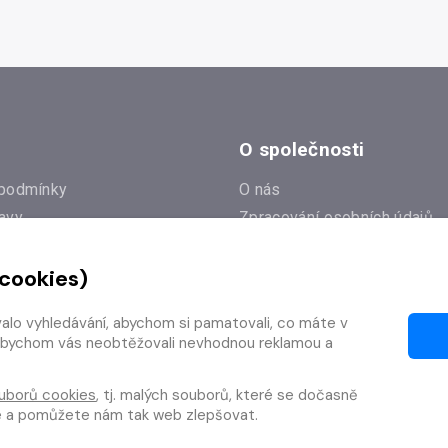
O společnosti
podmínky
O nás
avy
Zpracování osobních údajů
e
Zásady práce s cookies
 cookies)
Klub Radioservis
í dotazy
Kontakty
valo vyhledávání, abychom si pamatovali, co máte v
í od smlouvy
y, abychom vás neobtěžovali nevhodnou reklamou a
uborů cookies
, tj. malých souborů, které se dočasně
te a pomůžete nám tak web zlepšovat.