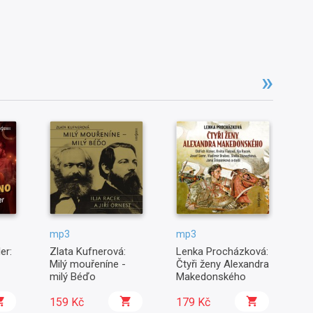
mp3
mp3
m
er:
Zlata Kufnerová:
Lenka Procházková:
Pa
Milý mouřeníne -
Čtyři ženy Alexandra
do
milý Béďo
Makedonského
159 Kč
179 Kč
1