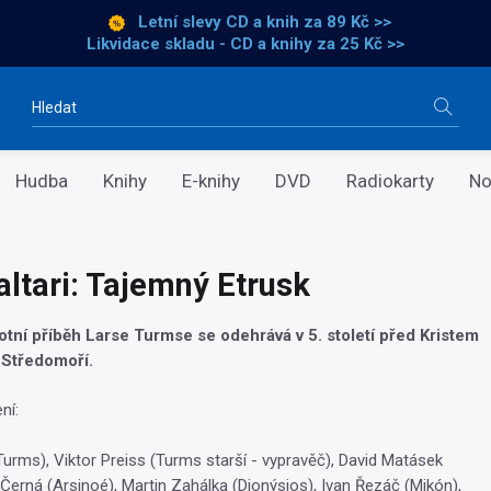
Letní slevy CD a knih
za 89 Kč >>
Likvidace skladu - CD a knihy za 25 Kč >>
Vyhledávání
Hudba
Knihy
E-knihy
DVD
Radiokarty
No
ltari: Tajemný Etrusk
otní příběh Larse Turmse se odehrává v 5. století před Kristem
 Středomoří.
ní:
Turms), Viktor Preiss (Turms starší - vypravěč), David Matásek
 Černá (Arsinoé), Martin Zahálka (Dionýsios), Ivan Řezáč (Mikón),