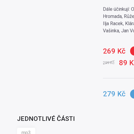
Dále účinkují: 
Hromada, Růžen
Ilja Racek, Kl
Vašinka, Jan V
269 Kč
89 K
299 Kč
279 Kč
JEDNOTLIVÉ ČÁSTI
mp3