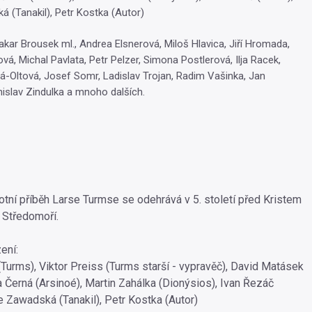
á (Tanakil), Petr Kostka (Autor)
takar Brousek ml., Andrea Elsnerová, Miloš Hlavica, Jiří Hromada,
á, Michal Pavlata, Petr Pelzer, Simona Postlerová, Ilja Racek,
á-Oltová, Josef Somr, Ladislav Trojan, Radim Vašinka, Jan
islav Zindulka a mnoho dalších.
otní příběh Larse Turmse se odehrává v 5. století před Kristem
 Středomoří.
ení:
(Turms), Viktor Preiss (Turms starší - vypravěč), David Matásek
a Černá (Arsinoé), Martin Zahálka (Dionýsios), Ivan Řezáč
e Zawadská (Tanakil), Petr Kostka (Autor)