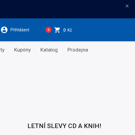
×
Přihlášení
0
Kč
0
ty
Kupóny
Katalog
Prodejna
LETNÍ SLEVY CD A KNIH!