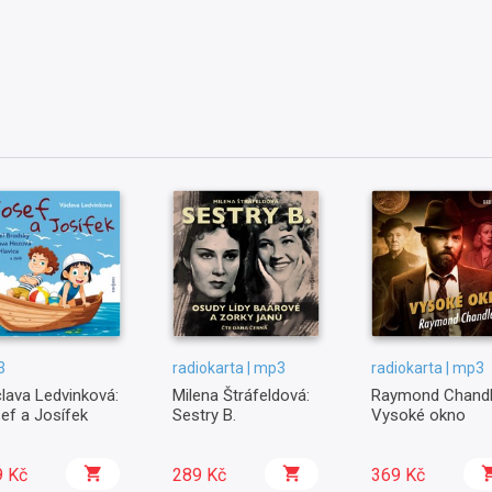
3
radiokarta | mp3
radiokarta | mp3
lava Ledvinková:
Milena Štráfeldová:
Raymond Chandl
ef a Josífek
Sestry B.
Vysoké okno
9 Kč
289 Kč
369 Kč