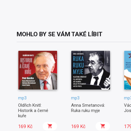
Rok vydání:
Dramaturg literární:
2015
Hynek Pekárek
Umělecký režisér:
Hana Kofránková
Rok nahrávky:
Autor literární předlohy:
2014
Mika Waltari
Rozhlasová dramatizace:
Michal Lázňovský
Umělecký režisér:
Hana Kofránková
Rok vydání:
2015
Rozhlasová dramatizace:
Michal Lázňovský
Rok nahrávky:
2014
Překladatel:
Marta Hellmuthová
MOHLO BY SE VÁM TAKÉ LÍBIT
Rok vydání:
2015
Rok nahrávky:
2014
mp3
mp3
mp
Oldřich Knitl:
Anna Smetanová:
Vác
Historik a černé
Ruka ruku myje
Jos
kuře
169 Kč
169 Kč
17