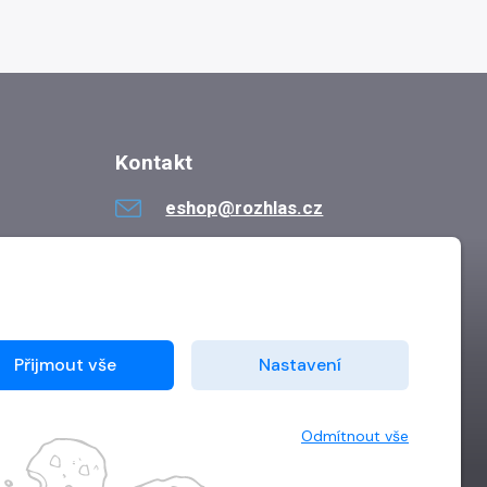
Kontakt
eshop@rozhlas.cz
724 819 319
Po - Pá 8:30 - 16:30
Přijmout vše
Nastavení
Odmítnout vše
Vytvořilo
Grand IT s.r.o.