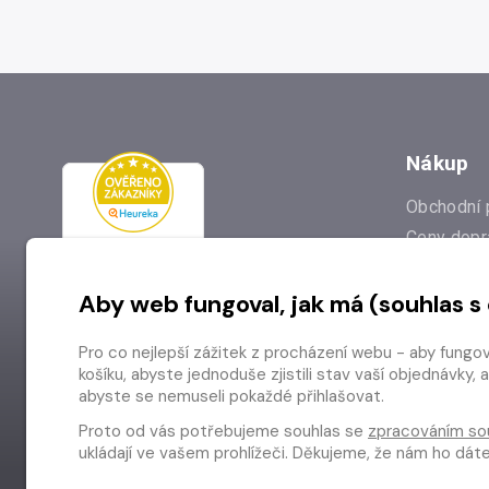
Nákup
Obchodní 
Ceny dopr
Reklamac
Aby web fungoval, jak má (souhlas s
Prodejna
Nejčastějš
Pro co nejlepší zážitek z procházení webu - aby fungo
Odstoupen
košíku, abyste jednoduše zjistili stav vaší objednávk
abyste se nemuseli pokaždé přihlašovat.
Proto od vás potřebujeme souhlas se
zpracováním so
ukládají ve vašem prohlížeči. Děkujeme, že nám ho dá
Copyright © 2026 Radioservis a.s.