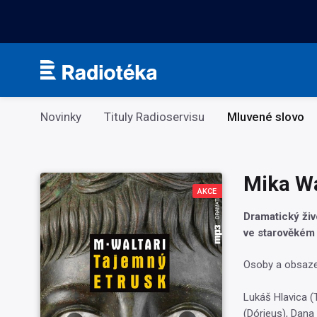
Kategorie
Novinky
Tituly Radioservisu
Mluvené slovo
Mika Wa
AKCE
Dramatický živ
ve starověkém
Osoby a obsaze
Lukáš Hlavica (
(Dórieus), Dana