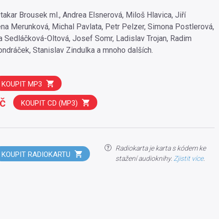
Otakar Brousek ml., Andrea Elsnerová, Miloš Hlavica, Jiří
a Merunková, Michal Pavlata, Petr Pelzer, Simona Postlerová,
ára Sedláčková-Oltová, Josef Somr, Ladislav Trojan, Radim
ondráček, Stanislav Zindulka a mnoho dalších.
KOUPIT MP3
č
KOUPIT CD (MP3)
Radiokarta je karta s kódem ke
KOUPIT RADIOKARTU
stažení audioknihy.
Zjistit více
.