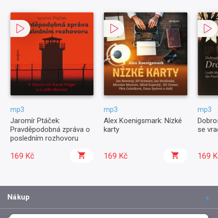
mp3
mp3
mp3
Jaromír Ptáček:
Alex Koenigsmark: Nízké
Dobros
Pravděpodobná zpráva o
karty
se vra
posledním rozhovoru
169 Kč
169 Kč
169 K
Nákup