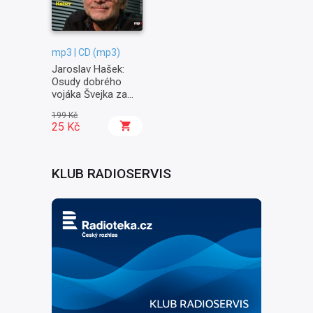
mp3 | CD (mp3)
Jaroslav Hašek:
Osudy dobrého
vojáka Švejka za
světové války II. -
199 Kč
Na frontě
25 Kč
KLUB RADIOSERVIS