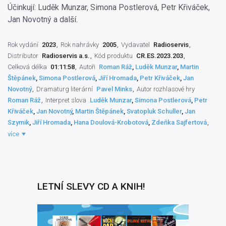
Účinkují: Luděk Munzar, Simona Postlerová, Petr Křiváček,
Jan Novotný a další.
Rok vydání
2023
Rok nahrávky
2005
Vydavatel
Radioservis
Distributor
Radioservis a.s.
Kód produktu
CR.ES.2023.203
Celková délka
01:11:58
Autoři
Roman Ráž
,
Luděk Munzar
,
Martin
Štěpánek
,
Simona Postlerová
,
Jiří Hromada
,
Petr Křiváček
,
Jan
Novotný
Dramaturg literární
Pavel Minks
Autor rozhlasové hry
Roman Ráž
Interpret slova
Luděk Munzar
,
Simona Postlerová
,
Petr
Křiváček
,
Jan Novotný
,
Martin Štěpánek
,
Svatopluk Schuller
,
Jan
Szymik
,
Jiří Hromada
,
Hana Doulová-Krobotová
,
Zdeňka Sajfertová
Zvukový mistr
Tomáš Gsöllhofer
Natáčecí technik
Pavla Horynová
více
Režisér pořadu
Vladimír Rusko
Práva výrobce
Český rozhlas
,
Radioservis a.s.
LETNÍ SLEVY CD A KNIH!