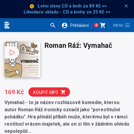
×
Letní slevy CD a knih
za 89 Kč >>
Likvidace skladu - CD a knihy za 25 Kč >>
Přihlášení
0
Kategorie
Roman Ráž: Vymahač
169 Kč
KOUPIT MP3
Vymahač - to je název rozhlasové komedie, kterou
autor Roman Ráž ironicky označil jako "porestituční
pohádku". Hra přináší příběh muže, kterému byl v rámci
restitucí vrácen majetek, ale on si tím v žádném ohledu
nepolepšil...