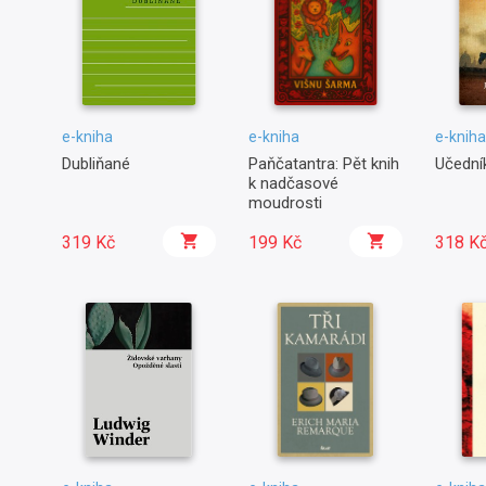
e-kniha
e-kniha
e-kniha
Dubliňané
Paňčatantra: Pět knih
Učední
k nadčasové
moudrosti
319 Kč
199 Kč
318 K