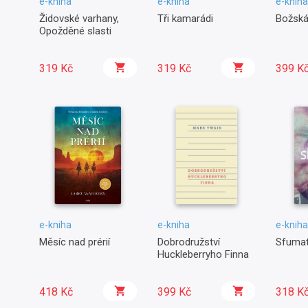
e-kniha
e-kniha
e-kniha
Židovské varhany,
Tři kamarádi
Božská
Opožděné slasti
319 Kč
319 Kč
399 K
e-kniha
e-kniha
e-kniha
Měsíc nad prérií
Dobrodružství
Sfuma
Huckleberryho Finna
418 Kč
399 Kč
318 K