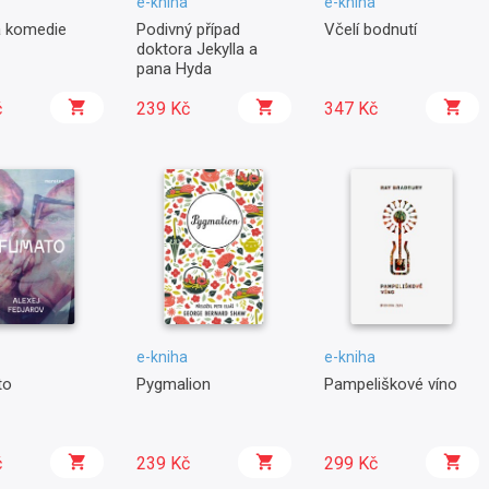
e-kniha
e-kniha
 komedie
Podivný případ
Včelí bodnutí
doktora Jekylla a
pana Hyda
č
239 Kč
347 Kč
e-kniha
e-kniha
to
Pygmalion
Pampeliškové víno
č
239 Kč
299 Kč