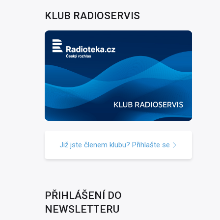
KLUB RADIOSERVIS
Již jste členem klubu? Přihlašte se
PŘIHLÁŠENÍ DO
NEWSLETTERU