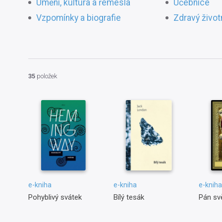
Umění, kultura a řemesla
Učebnice
Vzpomínky a biografie
Zdravý životn
35
položek
e-kniha
e-kniha
e-kniha
Pohyblivý svátek
Bílý tesák
Pán sv