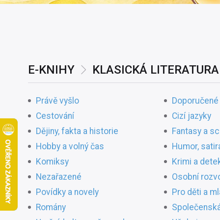
E-KNIHY
KLASICKÁ LITERATURA
Právě vyšlo
Doporučené
Cestování
Cizí jazyky
Dějiny, fakta a historie
Fantasy a sci
Hobby a volný čas
Humor, satir
Komiksy
Krimi a dete
Nezařazené
Osobní rozv
Povídky a novely
Pro děti a m
Romány
Společenská