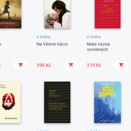
e-kniha
e-kniha
k
Na Větrné hůrce
Nebe nezná
vyvolených
č
399 Kč
319 Kč