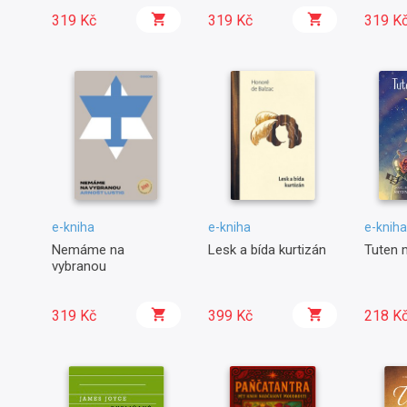
319 Kč
319 Kč
319 K
e-kniha
e-kniha
e-kniha
Nemáme na
Lesk a bída kurtizán
Tuten m
vybranou
319 Kč
399 Kč
218 K