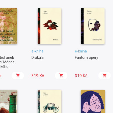
e-kniha
e-kniha
obol aneb
Drákula
Fantom opery
ní Mórice
ského
č
319 Kč
319 Kč