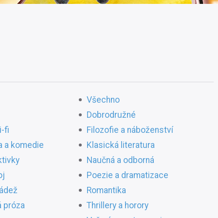
Všechno
Dobrodružné
-fi
Filozofie a náboženství
a a komedie
Klasická literatura
ktivky
Naučná a odborná
oj
Poezie a dramatizace
ládež
Romantika
 próza
Thrillery a horory