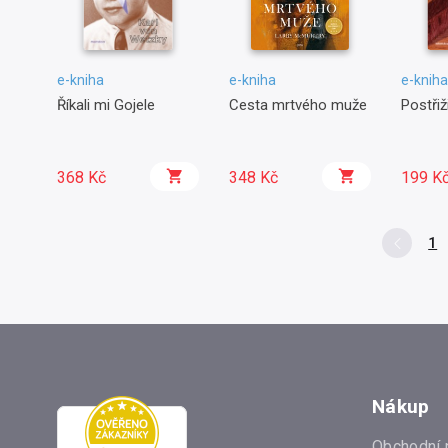
e-kniha
e-kniha
e-kniha
Říkali mi Gojele
Cesta mrtvého muže
Postřiž
368 Kč
348 Kč
199 K
1
Nákup
Obchodní 