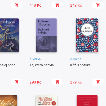
č
418 Kč
249 Kč
e-kniha
e-kniha
alej princ
Ta, která nebyla
Kříž u potoka
č
298 Kč
279 Kč