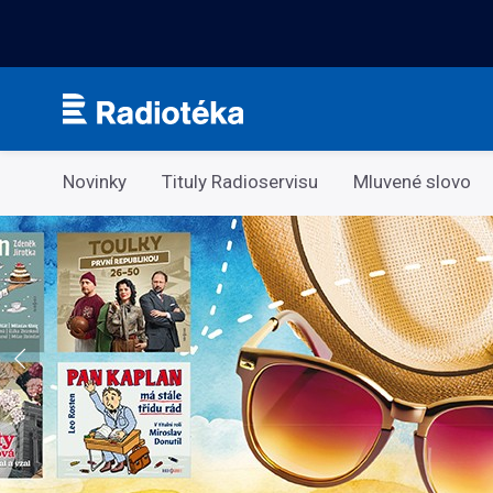
Kategorie
Novinky
Tituly Radioservisu
Mluvené slovo
Co si v létě pustíte do sluchátek?