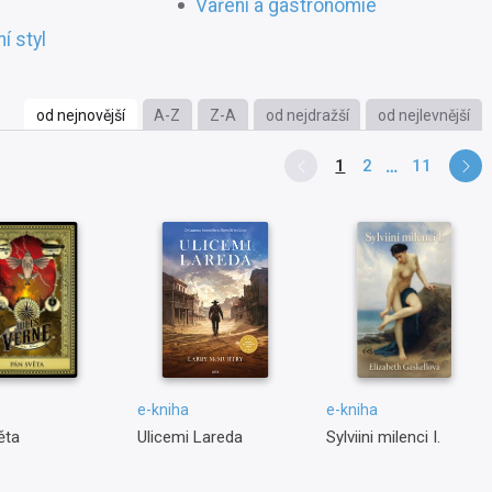
Vaření a gastronomie
í styl
od nejnovější
A-Z
Z-A
od nejdražší
od nejlevnější
1
2
11
e-kniha
e-kniha
ěta
Ulicemi Lareda
Sylviini milenci I.