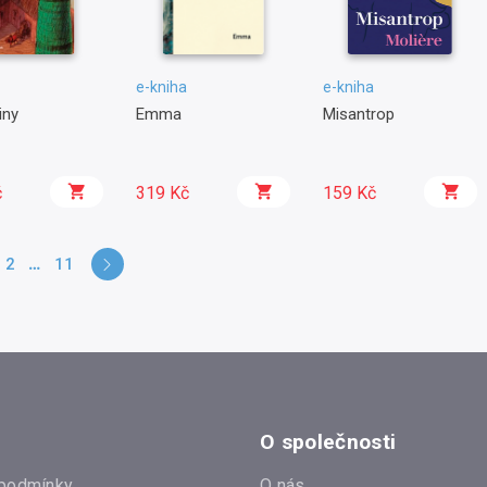
e-kniha
e-kniha
iny
Emma
Misantrop
č
319 Kč
159 Kč
2
11
O společnosti
podmínky
O nás