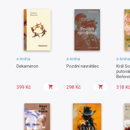
e-kniha
e-kniha
e-kniha
Dekameron
Pozdní navrátilec
Král S
putová
Beňov
399 Kč
298 Kč
318 K