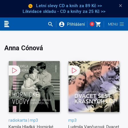
×
Letní slevy CD a knih
za 89 Kč >>
Likvidace skladu - CD a knihy za 25 Kč >>
Přihlášení
0
Kategorie
Anna Cónová
radiokarta | mp3
mp3
Kamila Hladká: Hornické
Ludmila Vančurová: Dvacet