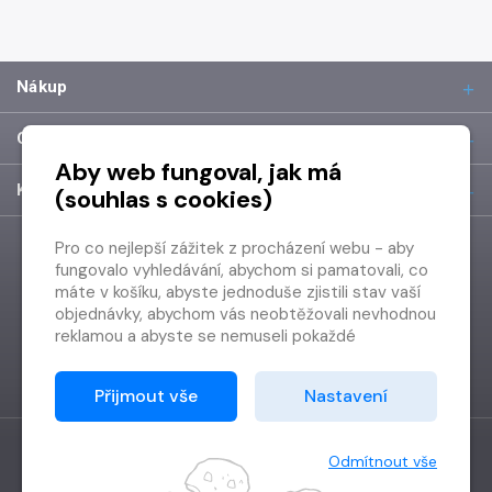
Nákup
O společnosti
Aby web fungoval, jak má
Kontakt
(souhlas s cookies)
Pro co nejlepší zážitek z procházení webu - aby
fungovalo vyhledávání, abychom si pamatovali, co
máte v košíku, abyste jednoduše zjistili stav vaší
objednávky, abychom vás neobtěžovali nevhodnou
reklamou a abyste se nemuseli pokaždé
přihlašovat.
Proto od vás potřebujeme souhlas se
Přijmout vše
Nastavení
zpracováním souborů cookies
, tj. malých souborů,
které se dočasně ukládají ve vašem prohlížeči.
Děkujeme, že nám ho dáte a pomůžete nám tak
Odmítnout vše
web zlepšovat.
Vytvořilo
Grand IT s.r.o.