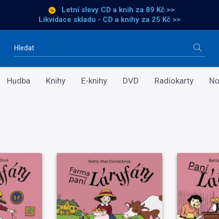
Letní slevy CD a knih
za 89 Kč >>
Likvidace skladu - CD a knihy za 25 Kč >>
Vyhledávání
Hudba
Knihy
E-knihy
DVD
Radiokarty
No