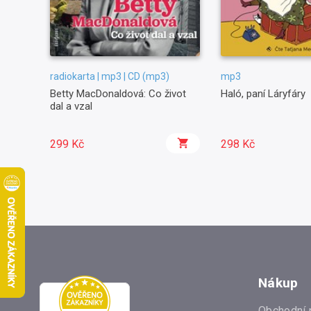
radiokarta | mp3 | CD (mp3)
mp3
Betty MacDonaldová: Co život
Haló, paní Láryfáry
dal a vzal
299 Kč
298 Kč
Nákup
Obchodní 