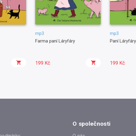
mp3
mp3
Farma paní Láryfáry
Paní Láryfáry
199 Kč
199 Kč
O společnosti
podmínky
O nás