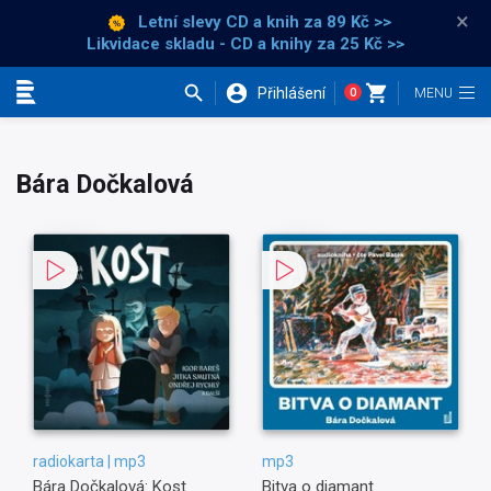
×
Letní slevy CD a knih
za 89 Kč >>
Likvidace skladu - CD a knihy za 25 Kč >>
Přihlášení
0
Kategorie
Bára Dočkalová
radiokarta | mp3
mp3
Bára Dočkalová: Kost
Bitva o diamant