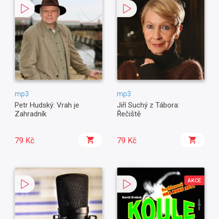
mp3
mp3
Petr Hudský: Vrah je
Jiří Suchý z Tábora:
Zahradník
Řečiště
79 Kč
79 Kč
AKCE