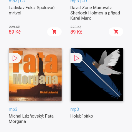
mp3 | CD
mp3 | CD
Ladislav Fuks: Spalovač
David Zane Mairowitz:
mrtvol
Sherlock Holmes a případ
Karel Marx
229 Kč
229 Kč
89 Kč
89 Kč
mp3
mp3
Michal Lázňovský: Fata
Holubí pírko
Morgana