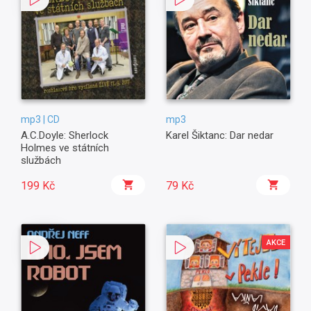
mp3 | CD
mp3
A.C.Doyle: Sherlock
Karel Šiktanc: Dar nedar
Holmes ve státních
službách
199 Kč
79 Kč
AKCE