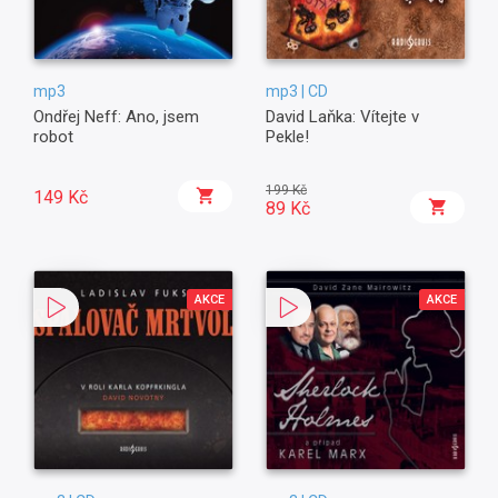
mp3
mp3 | CD
Ondřej Neff: Ano, jsem
David Laňka: Vítejte v
robot
Pekle!
199 Kč
149 Kč
89 Kč
AKCE
AKCE