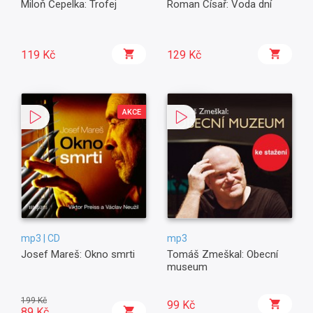
Miloň Čepelka: Trofej
Roman Císař: Voda dní
119 Kč
129 Kč
AKCE
mp3 | CD
mp3
Josef Mareš: Okno smrti
Tomáš Zmeškal: Obecní
museum
199 Kč
99 Kč
89 Kč