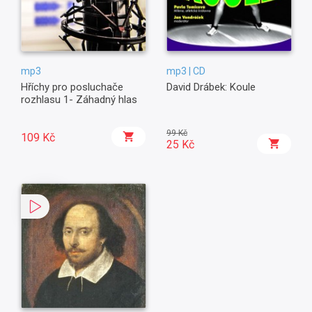
mp3
mp3 | CD
Hříchy pro posluchače
David Drábek: Koule
rozhlasu 1- Záhadný hlas
99 Kč
109 Kč
25 Kč