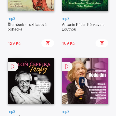
mp3
mp3
Šternberk - rozhlasová
Antonín Přidal: Pěnkava s
pohádka
Loutnou
129 Kč
109 Kč
mp3
mp3