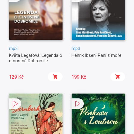
mp3
mp3
Květa Legátová: Legenda o
Henrik Ibsen: Paní z moře
ctnostné Dobromile
129 Kč
199 Kč