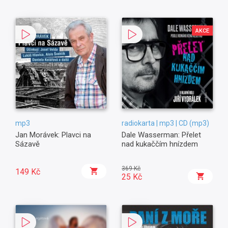
AKCE
mp3
radiokarta | mp3 | CD (mp3)
Jan Morávek: Plavci na
Dale Wasserman: Přelet
Sázavě
nad kukaččím hnízdem
369 Kč
149 Kč
25 Kč