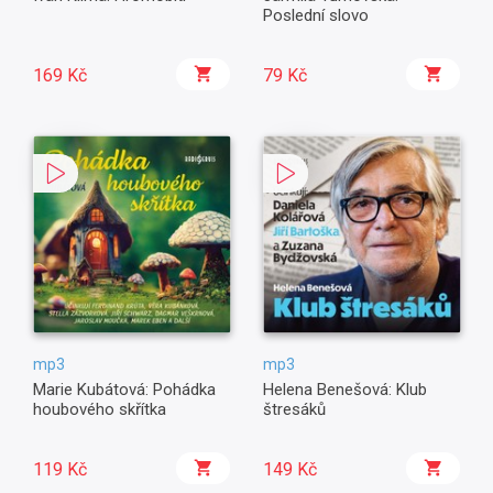
Poslední slovo
169 Kč
79 Kč
mp3
mp3
Marie Kubátová: Pohádka
Helena Benešová: Klub
houbového skřítka
štresáků
119 Kč
149 Kč