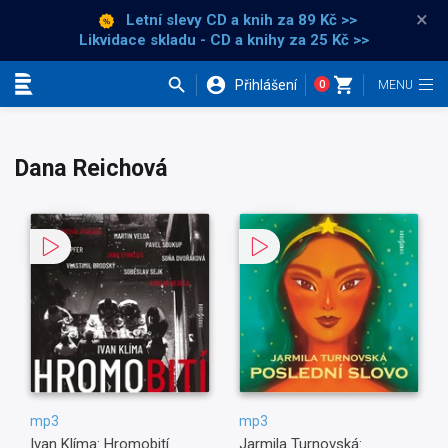
×
Letní slevy CD a knih
za 89 Kč >>
Likvidace skladu - CD a knihy za 25 Kč >>
Přihlášení
0
Kategorie
Dana Reichová
mp3
mp3
Ivan Klíma: Hromobití
Jarmila Turnovská: