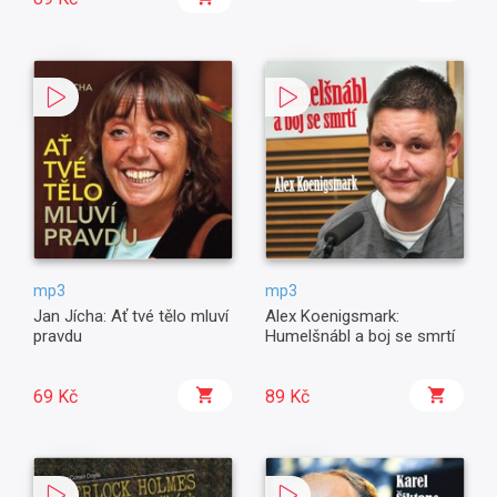
mp3
mp3
Jan Jícha: Ať tvé tělo mluví
Alex Koenigsmark:
pravdu
Humelšnábl a boj se smrtí
69 Kč
89 Kč