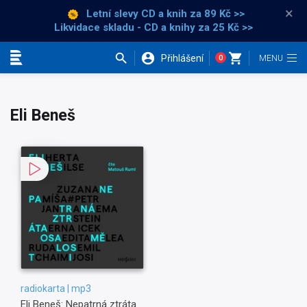
×
Letní slevy CD a knih
za 89 Kč >>
Likvidace skladu - CD a knihy za 25 Kč >>
Přihlášení
0
Kategorie
Eli Beneš
radiokarta | mp3
Eli Beneš: Nepatrná ztráta