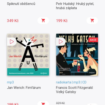
Spiknutí oběšenců
Petr Hudský: Hrubý pytel,
hrubá záplata
349 Kč
199 Kč
AKCE
mp3
radiokarta | mp3 | CD
Jan Werich: Fimfárum
Francis Scott Fitzgerald:
Velký Gatsby
329 Kč
199 Kč