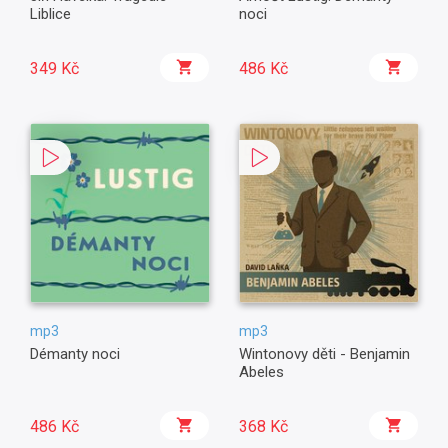
Liblice
noci
349 Kč
486 Kč
mp3
mp3
Démanty noci
Wintonovy děti - Benjamin
Abeles
486 Kč
368 Kč