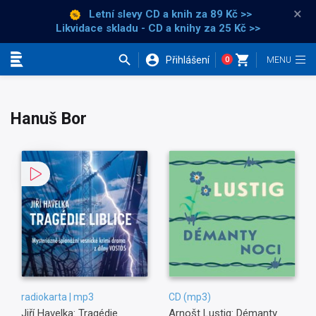
×
Letní slevy CD a knih
za 89 Kč >>
Likvidace skladu - CD a knihy za 25 Kč >>
Přihlášení
0
Kategorie
Hanuš Bor
radiokarta | mp3
CD (mp3)
Jiří Havelka: Tragédie
Arnošt Lustig: Démanty