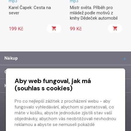
mp3
mp3
Karel Čapek: Cesta na
Mistr světa. Příběh pro
sever
mládež podle motivů z
knihy Dědeček automobil
199 Kč
99 Kč
Nákup
O společnosti
Aby web fungoval, jak má
Kontakt
(souhlas s cookies)
Pro co nejlepší zážitek z procházení webu - aby
fungovalo vyhledávání, abychom si pamatovali, co
máte v košíku, abyste jednoduše zjistili stav vaší
objednávky, abychom vás neobtěžovali nevhodnou
reklamou a abyste se nemuseli pokaždé
přihlašovat.