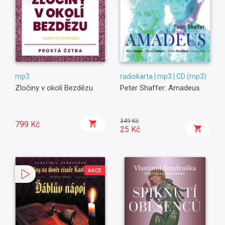
mp3
radiokarta | mp3 | CD (mp3)
Zločiny v okolí Bezdězu
Peter Shaffer: Amadeus
349 Kč
799 Kč
25 Kč
AKCE