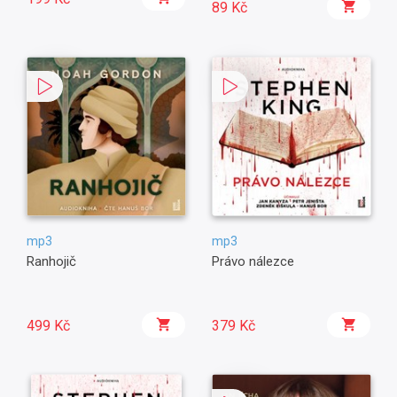
89 Kč
mp3
mp3
Ranhojič
Právo nálezce
499 Kč
379 Kč