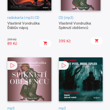
radiokarta | mp3 | CD
CD (mp3)
Vlastimil Vondruška:
Vlastimil Vondruška:
Ďáblův nápoj
Spiknutí oběšenců
299 Kč
399 Kč
89 Kč
mp3
mp3