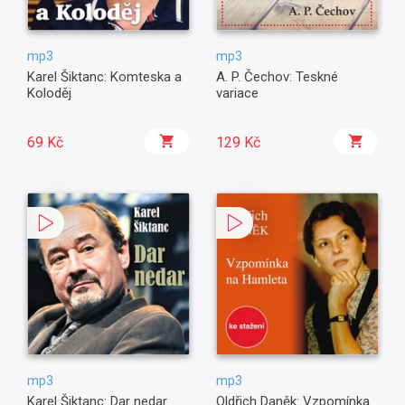
mp3
mp3
Karel Šiktanc: Komteska a
A. P. Čechov: Teskné
Koloděj
variace
69 Kč
129 Kč
mp3
mp3
Karel Šiktanc: Dar nedar
Oldřich Daněk: Vzpomínka