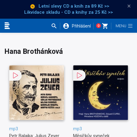
×
Letní slevy CD a knih
za 89 Kč >>
Likvidace skladu - CD a knihy za 25 Kč >>
Přihlášení
0
Kategorie
Hana Brothánková
mp3
mp3
Petr Balajka: Julius Zeyer
Měsíčkův syneček