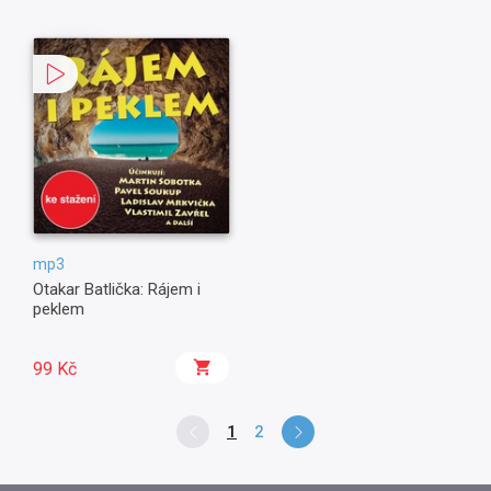
mp3
Otakar Batlička: Rájem i
peklem
99 Kč
1
2