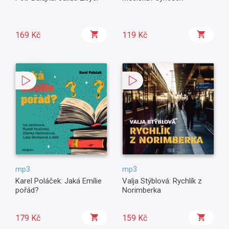
169 Kč
119 Kč
mp3
mp3
Karel Poláček: Jaká Emílie
Valja Stýblová: Rychlík z
pořád?
Norimberka
179 Kč
159 Kč