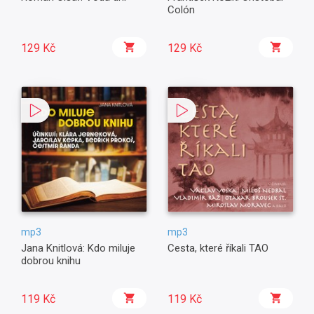
Colón
129 Kč
129 Kč
mp3
mp3
Jana Knitlová: Kdo miluje
Cesta, které říkali TAO
dobrou knihu
119 Kč
119 Kč