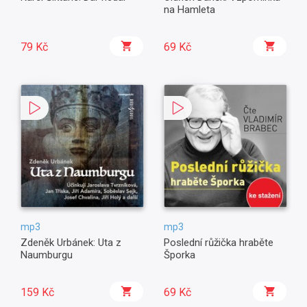
na Hamleta
79 Kč
69 Kč
mp3
mp3
Zdeněk Urbánek: Uta z
Poslední růžička hraběte
Naumburgu
Šporka
159 Kč
69 Kč