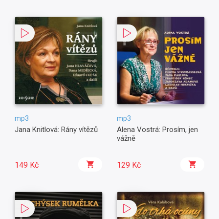
mp3
mp3
Jana Knitlová: Rány vítězů
Alena Vostrá: Prosím, jen
vážně
149 Kč
129 Kč