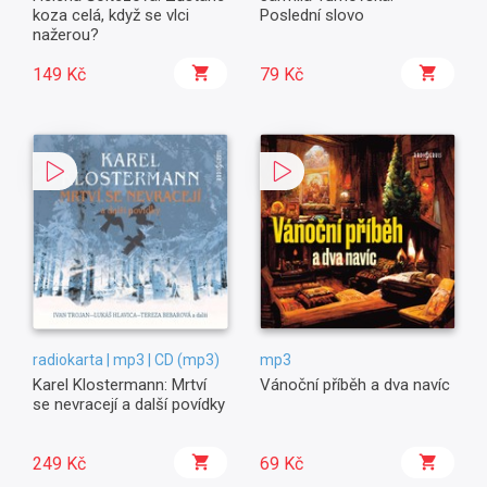
koza celá, když se vlci
Poslední slovo
nažerou?
149 Kč
79 Kč
radiokarta | mp3 | CD (mp3)
mp3
Karel Klostermann: Mrtví
Vánoční příběh a dva navíc
se nevracejí a další povídky
249 Kč
69 Kč