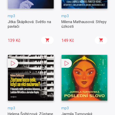
mp3
mp3
Jitka Škápíková: Světlo na
Milena Mathausová: Střepy
pavlači
úzkosti
139 Kč
149 Kč
mp3
mp3
Helena Šoltézová: Zůstane
Jarmila Turnovská: