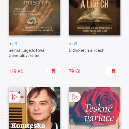
mp3
mp3
Selma Lagerlöfová:
O zvonech a lidech
Generálův prsten
119 Kč
79 Kč