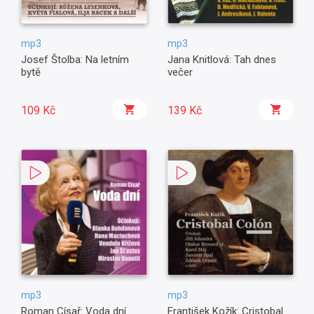
mp3
mp3
Josef Štolba: Na letním
Jana Knitlová: Tah dnes
bytě
večer
109 Kč
139 Kč
mp3
mp3
Roman Císař: Voda dní
František Kožík: Cristobal