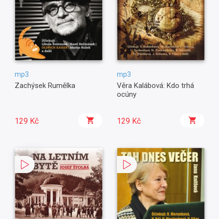
mp3
mp3
Zachýsek Rumělka
Věra Kalábová: Kdo trhá
ocúny
129 Kč
129 Kč