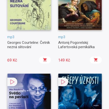
mp3
mp3
Georges Courteline: Četník
Antonij Pogorelskij:
nezná slitování
Lafertovská perníkářka
69 Kč
149 Kč