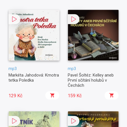
mp3
mp3
Markéta Jahodová: Kmotra
Pavel Šoltéz: Kelley aneb
tetka Poledka
První sčítání holubů v
Čechách
129 Kč
159 Kč