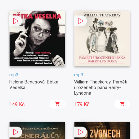
mp3
mp3
Helena Benešová: Bětka
William Thackeray: Paměti
Veselka
urozeného pana Barry-
Lyndona
149 Kč
179 Kč