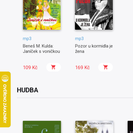
mp3
mp3
Beneš M. Kulda:
Pozor u kormidla je
Janíček s voničkou
žena
109 Kč
169 Kč
HUDBA