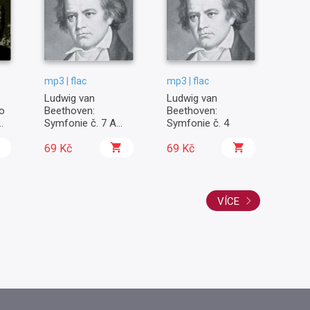
mp3 | flac
mp3 | flac
mp3 |
Ludwig van
Ludwig van
A. V
ro
Beethoven:
Beethoven:
Otra
Symfonie č. 7 A
Symfonie č. 4
Krče
dur
muzi
69 Kč
69 Kč
mari
49 
VÍCE