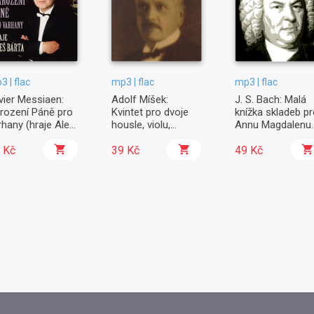
3 | flac
mp3 | flac
mp3 | flac
ivier Messiaen:
Adolf Míšek:
J. S. Bach: Malá
rození Páně pro
Kvintet pro dvoje
knížka skladeb p
rhany (hraje Aleš
housle, violu,
Annu Magdalenu
rta)
violoncello a
Bachovou
 Kč
kontrabas Es dur
39 Kč
49 Kč