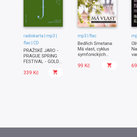
radiokarta | mp3 |
mp3 | flac
mp
flac | CD
Bedřich Smetana:
Ol
Má vlast, cyklus
Na
PRAŽSKÉ JARO -
symfonických
va
PRAGUE SPRING
básní
Bá
FESTIVAL - GOLD
99 Kč
69
EDITION vol. 7
339 Kč