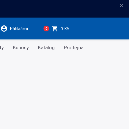
×
Přihlášení
0
Kč
0
ty
Kupóny
Katalog
Prodejna