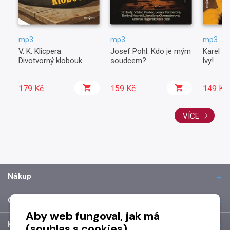
mp3
mp3
mp3
V. K. Klicpera:
Josef Pohl: Kdo je mým
Karel Č
Divotvorný klobouk
soudcem?
lvy!
179 Kč
159 Kč
149 Kč
VÍCE
Nákup
O společnosti
Aby web fungoval, jak má
Kontakt
(souhlas s cookies)