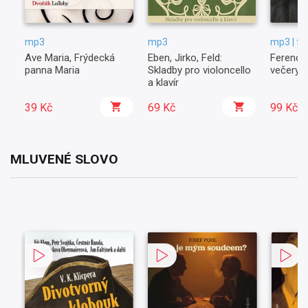
mp3
mp3
mp3 | fl
Ave Maria, Frýdecká
Eben, Jirko, Feld:
Ferenc L
panna Maria
Skladby pro violoncello
večery
a klavír
39 Kč
69 Kč
99 Kč
MLUVENÉ SLOVO