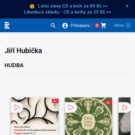
×
Letní slevy CD a knih
za 89 Kč >>
Likvidace skladu - CD a knihy za 25 Kč >>
Přihlášení
0
Kategorie
Jiří Hubička
HUDBA