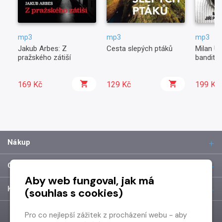
mp3
mp3
mp3
Jakub Arbes: Z
Cesta slepých ptáků
Milan Uh
pražského zátiší
banditu
169 Kč
129 Kč
199 Kč
Nákup
O společnosti
Aby web fungoval, jak má
Kontakt
(souhlas s cookies)
Pro co nejlepší zážitek z procházení webu - aby