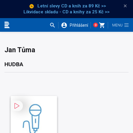
×
Letní slevy CD a knih
za 89 Kč >>
Likvidace skladu - CD a knihy za 25 Kč >>
Přihlášení
0
Kategorie
Jan Tůma
HUDBA