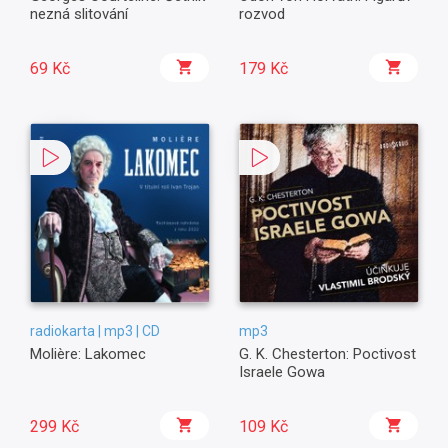
nezná slitování
rozvod
69 Kč
179 Kč
radiokarta | mp3 | CD
mp3
Molière: Lakomec
G. K. Chesterton: Poctivost
Israele Gowa
299 Kč
109 Kč