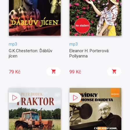
mp3
mp3
G.K.Chesterton: Ďáblův
Eleanor H. Porterová:
jícen
Pollyanna
79 Kč
99 Kč