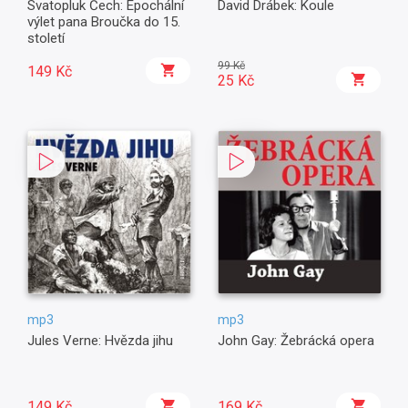
Svatopluk Čech: Epochální
David Drábek: Koule
výlet pana Broučka do 15.
století
99 Kč
149 Kč
25 Kč
mp3
mp3
Jules Verne: Hvězda jihu
John Gay: Žebrácká opera
149 Kč
169 Kč