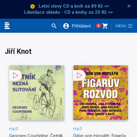
×
Letní slevy CD a knih
za 89 Kč >>
Likvidace skladu - CD a knihy za 25 Kč >>
Přihlášení
0
Kategorie
Jiří Knot
mp3
mp3
Georges Courteline: Četník
Ödön von Horváth: Figarův