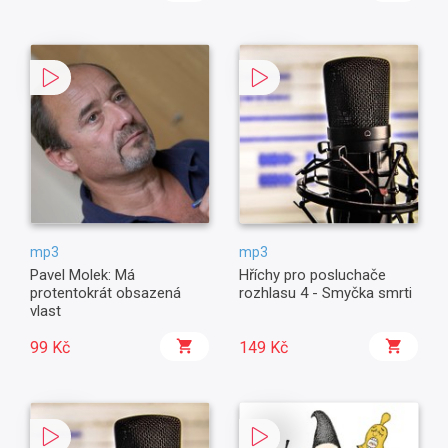
mp3
mp3
Pavel Molek: Má
Hříchy pro posluchače
protentokrát obsazená
rozhlasu 4 - Smyčka smrti
vlast
99 Kč
149 Kč