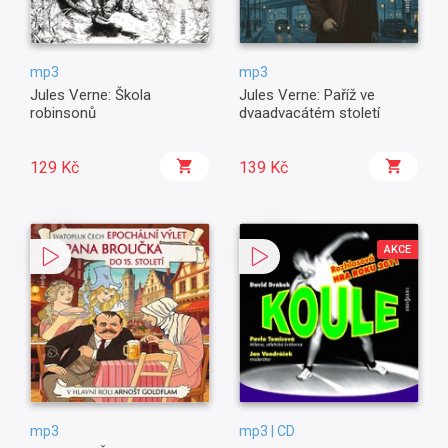
mp3
mp3
Jules Verne: Škola
Jules Verne: Paříž ve
robinsonů
dvaadvacátém století
129 Kč
139 Kč
AKCE
mp3
mp3 | CD