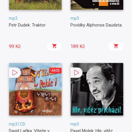
mp3
mp3
Petr Dudek: Traktor
Povídky Alphonse Daudeta
99 Kč
189 Kč
AKCE
mp3 | CD
mp3
David Laňka: Vítejte v
Pavel Molek: Hle, vítěz