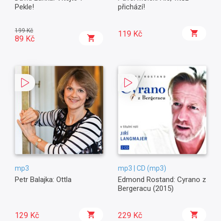
Pekle!
přichází!
199 Kč
119 Kč
89 Kč
mp3
mp3 | CD (mp3)
Petr Balajka: Ottla
Edmond Rostand: Cyrano z
Bergeracu (2015)
129 Kč
229 Kč