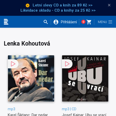
×
Letní slevy CD a knih
za 89 Kč >>
Likvidace skladu - CD a knihy za 25 Kč >>
Přihlášení
0
Kategorie
Lenka Kohoutová
mp3
mp3 | CD
Karel Šiktanc: Dar nedar
Josef Kainar: Ubu se vrací