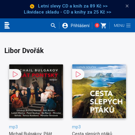
×
Letní slevy CD a knih
za 89 Kč >>
Likvidace skladu - CD a knihy za 25 Kč >>
Přihlášení
0
Kategorie
Libor Dvořák
mp3
mp3
Michail Bulgakov: Pilát
Cesta slepých ptáků