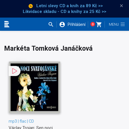
×
Letní slevy CD a knih
za 89 Kč >>
Likvidace skladu - CD a knihy za 25 Kč >>
Přihlášení
0
Kategorie
Markéta Tomková Janáčková
mp3 | flac | CD
Václav Trojan: Sen noci