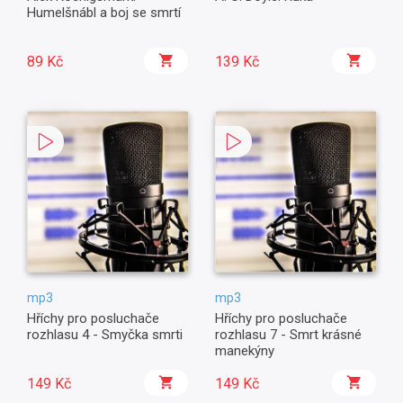
Humelšnábl a boj se smrtí
89 Kč
139 Kč
mp3
mp3
Hříchy pro posluchače
Hříchy pro posluchače
rozhlasu 4 - Smyčka smrti
rozhlasu 7 - Smrt krásné
manekýny
149 Kč
149 Kč