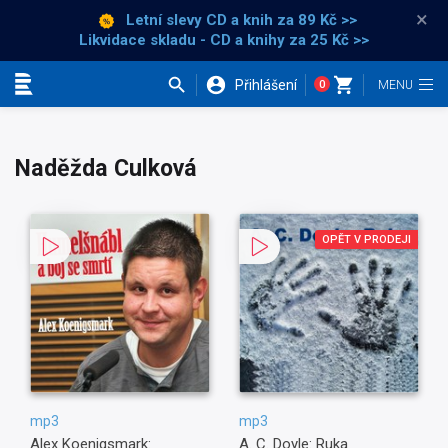
×
Letní slevy CD a knih
za 89 Kč >>
Likvidace skladu - CD a knihy za 25 Kč >>
Přihlášení
0
Kategorie
Naděžda Culková
OPĚT V PRODEJI
mp3
mp3
Alex Koenigsmark:
A. C. Doyle: Ruka