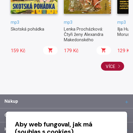
mp3
mp3
mp3
Skotská pohádka
Lenka Procházková:
Ilja Hur
Čtyři ženy Alexandra
Morus
Makedonského
159 Kč
179 Kč
129 Kč
VÍCE
Nákup
O společnosti
Aby web fungoval, jak má
Kontakt
(souhlas s cookies)