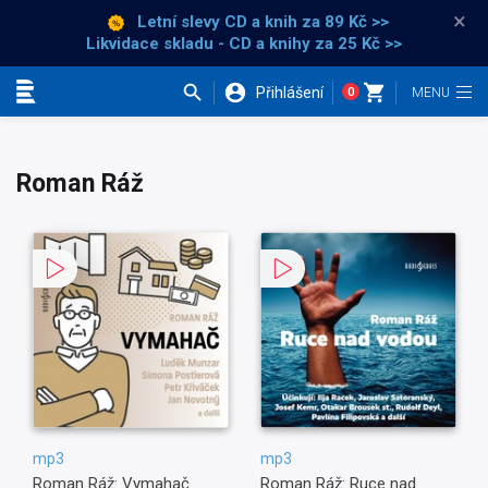
×
Letní slevy CD a knih
za 89 Kč >>
Likvidace skladu - CD a knihy za 25 Kč >>
Přihlášení
0
Kategorie
Roman Ráž
mp3
mp3
Roman Ráž: Vymahač
Roman Ráž: Ruce nad