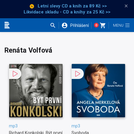
×
Letní slevy CD a knih
za 89 Kč >>
Likvidace skladu - CD a knihy za 25 Kč >>
Přihlášení
0
Kategorie
Renáta Volfová
mp3
mp3
Richard Konkolski. Být první
Svoboda