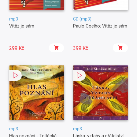
mp3
CD (mp3)
Vítěz je sám
Paulo Coelho: Vítěz je sám
299 Kč
399 Kč
mp3
mp3
Hlas poznání - Toltécká
Láska, vztahy a přátelství