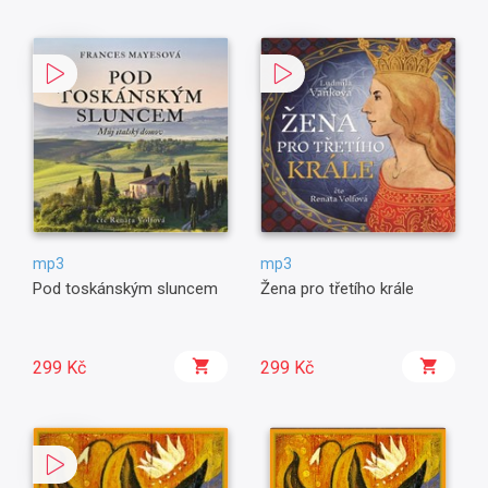
mp3
mp3
Pod toskánským sluncem
Žena pro třetího krále
299 Kč
299 Kč