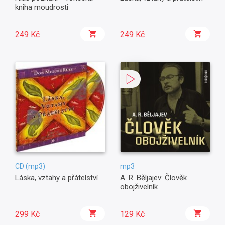
kniha moudrosti
249 Kč
249 Kč
CD (mp3)
mp3
Láska, vztahy a přátelství
A. R. Běljajev: Člověk
obojživelník
299 Kč
129 Kč