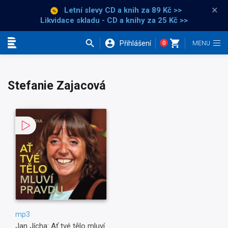
×
Letní slevy CD a knih
za 89 Kč >>
Likvidace skladu - CD a knihy za 25 Kč >>
Přihlášení
0
Kategorie
Stefanie Zajacová
mp3
Jan Jícha: Ať tvé tělo mluví