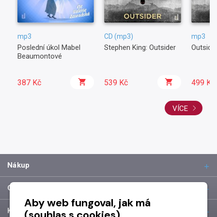
mp3
CD (mp3)
mp3
Poslední úkol Mabel
Stephen King: Outsider
Outside
Beaumontové
387 Kč
539 Kč
499 Kč
VÍCE
Nákup
O společnosti
Aby web fungoval, jak má
Kontakt
(souhlas s cookies)